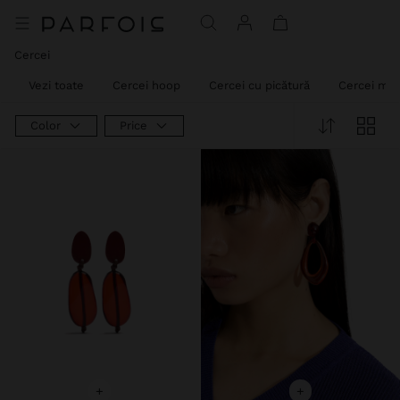
Cercei
Vezi toate
Cercei hoop
Cercei cu picătură
Cercei med
Color
Price
+
+