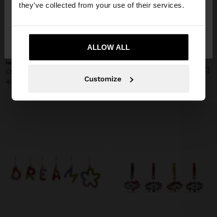
they’ve collected from your use of their services.
Nu, rămâneți în
Da, duceți-mă la United
Romania
States
+
+
ALLOW ALL
New
New
CERCEI GEOMETRICI CU EMAIL
CERCEI EVANTAI CU SEMISFERĂ
Customize
45.90 LEI
35.90 LEI