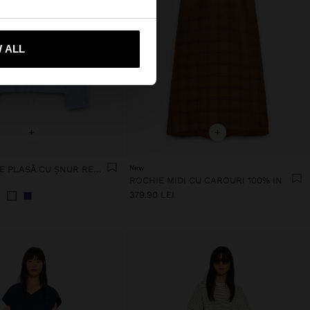
-mă la United States
 ALL
+
+
CARDIGAN DE PLASĂ CU ȘNUR REGLABIL
New
ROCHIE MIDI CU CAROURI 100% IN
379.90 LEI