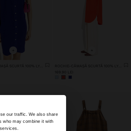
+
+
ROCHIE-CĂMAȘĂ SCURTĂ 100% LYOCELL
ROCHIE-CĂMAȘĂ SCURTĂ 100% LYOCELL
169.90 LEI
×
se our traffic. We also share
ers who may combine it with
ates?
 services.