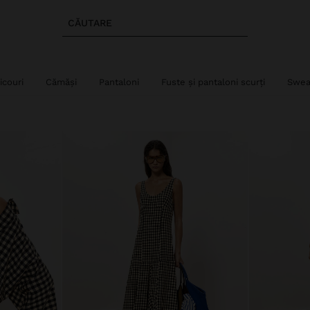
CĂUTARE
ricouri
Cămăși
Pantaloni
Fuste și pantaloni scurți
Swea