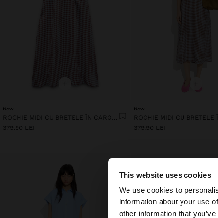
+
+
New
New
ROCHIE MIDI CU BRETELE ÎN CAROURI VICHY
379.90 LEI
379.90 LEI
This website uses cookies
bună ziua
We use cookies to personalis
information about your use of
Accesați site-ul din
other information that you’ve