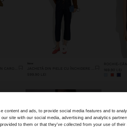
+
New
ROCHIE MIDI CU BRETELE ÎN CAROURI VICHY
JACHETĂ DIN PIELE CU ÎNCHIDERE CU FERMOAR
169.90 LEI
599.90 LEI
e content and ads, to provide social media features and to analy
 our site with our social media, advertising and analytics partn
 Romania. Doriți să parcurgeți site-ul nostru din United St
 provided to them or that they’ve collected from your use of their