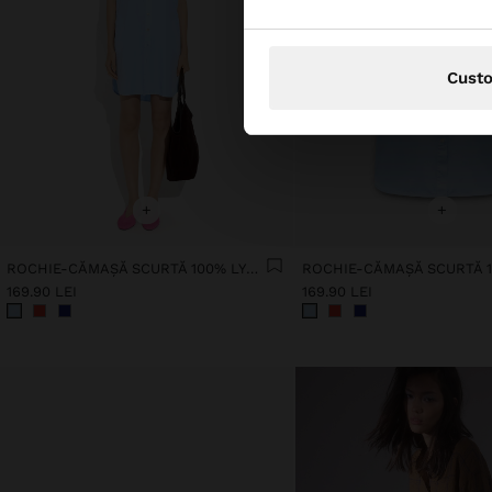
Cust
+
+
ROCHIE-CĂMAȘĂ SCURTĂ 100% LYOCELL
169.90 LEI
169.90 LEI