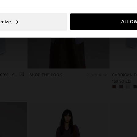
Nu, rămâneți în Romania
Da, duceți
omize
ALLOW
ROCHIE-CĂMAȘĂ SCURTĂ 100% LYOCELL
SHOP THE LOOK
2 produse
169.90 LEI