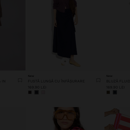
+
New
New
 IN
FUSTĂ LUNGĂ CU ÎNFĂȘURARE
BLUZĂ FLUI
169.90 LEI
169.90 LEI