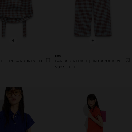
+
+
New
TOP CU BRETELE ÎN CAROURI VICHY, 100% IN
PANTALONI DREPȚI ÎN CAROURI VICHY, 100% IN
299.90 LEI