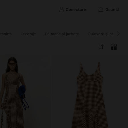
conectare
geantă
tshirts
Tricotaje
Paltoane și jachete
Pulovere și cardigane