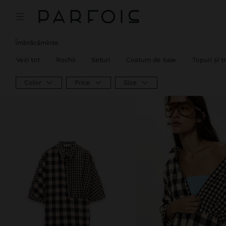
Îmbrăcăminte
Vezi tot
Rochii
Seturi
Costum de baie
Topuri și t
Color
Price
Size