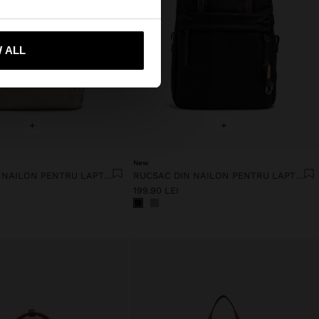
-mă la United States
 ALL
+
+
New
RUCSAC DIN NAILON PENTRU LAPTOP DE PÂNĂ LA 13"
RUCSAC DIN NAILON PENTRU LAPTOP DE PÂNĂ LA 13"
199.90 LEI