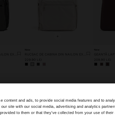
+
New
New
RUCSAC DE CABINA DIN NAILON EXTENSIBIL CU SUPORT PENTRU STICLĂ
RUCSAC DE CABINA DIN NAILON EXTENSIBIL CU SUPORT PENTRU STICLĂ
229.90 LEI
209.90 LEI
e content and ads, to provide social media features and to analy
 our site with our social media, advertising and analytics partn
 Romania. Doriți să parcurgeți site-ul nostru din United St
 provided to them or that they’ve collected from your use of their