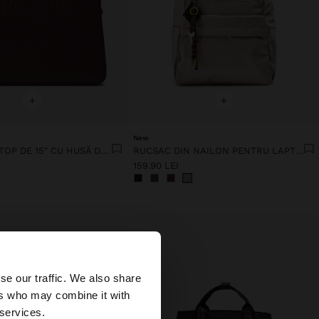
+
+
New
GEANTĂ LAPTOP DE 15" CU HUSĂ DETAȘABILĂ
RUCSAC DIN NAILON PENTRU LAPTOP DE PÂNĂ LA 13"
159.90 LEI
×
se our traffic. We also share
ers who may combine it with
ates?
 services.