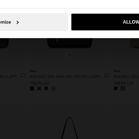
Nu, rămâneți în Romania
Da, duceți
omize
ALLOW
+
New
New
RUCSAC DIN NAILON PENTRU LAPTOP DE PÂNĂ LA 13"
RUCSAC DIN NAILON PENTRU LAPTOP DE PÂNĂ LA 13"
159.90 LEI
199.90 LEI