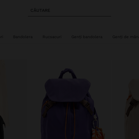
CĂUTARE
ri
Bandolera
Rucsacuri
Genți bandolera
Genți de mân