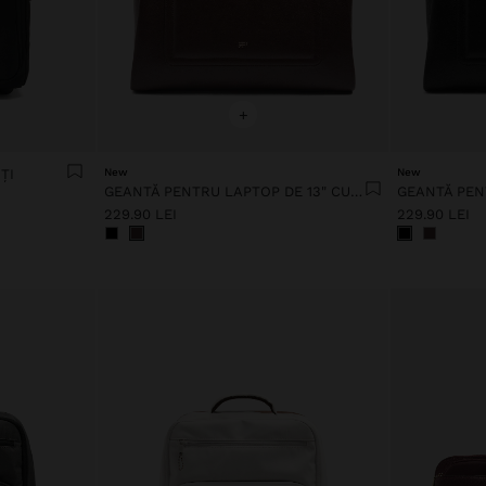
+
ȚI
New
New
GEANTĂ PENTRU LAPTOP DE 13" CU HUSĂ DETAȘABILĂ
229.90 LEI
229.90 LEI