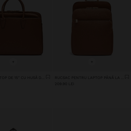
+
+
GEANTĂ LAPTOP DE 15" CU HUSĂ DETAȘABILĂ
RUCSAC PENTRU LAPTOP PÂNĂ LA 15" CU TEXTURĂ
209.90 LEI