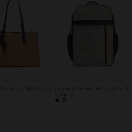
+
+
GEANTĂ PENTRU LAPTOP PÂNĂ LA 16" CU GEANTĂ CROSSBODY
RUCSAC DE CABINĂ SIMPLU CU TEXTURĂ MOALE
279.90 LEI