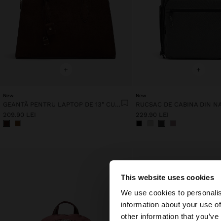
+
+
New
New
GEANTĂ PENTRU LAPTOP DE 13" CU EFECT DE PIELE CU AGĂȚĂTOARE
209.90 LEI
229.90 LEI
This website uses cookies
bună ziua
We use cookies to personalis
information about your use of
Accesați site-ul din
other information that you’ve