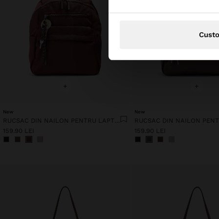
Cust
+
+
New
New
RUCSAC DIN NAILON PENTRU LAPTOP DE PÂNĂ LA 13"
159.90 LEI
159.90 LEI