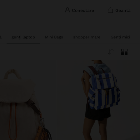
conectare
geantă
ă
genți laptop
Mini Bags
shopper mare
Genți mici