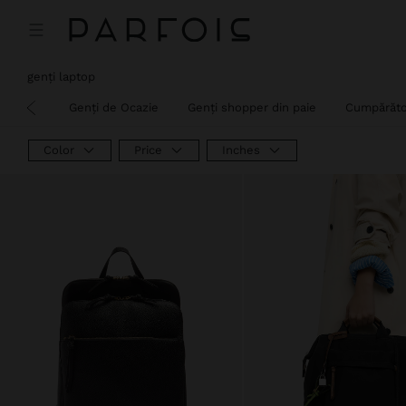
genți laptop
New
Genți de Ocazie
Genți shopper din paie
Cumpărăto
iele
Color
Price
Inches