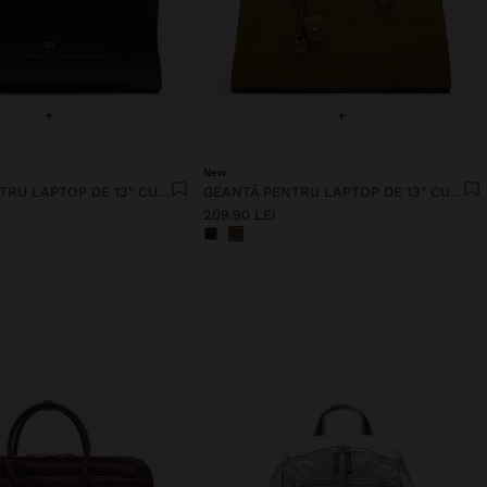
+
+
New
GEANTĂ PENTRU LAPTOP DE 13" CU HUSĂ DETAȘABILĂ
GEANTĂ PENTRU LAPTOP DE 13" CU EFECT DE PIELE CU AGĂȚĂTOARE
209.90 LEI