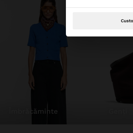
Cust
îmbrăcăminte
genți