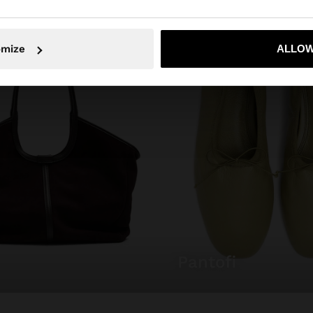
Nu, rămâneți în Romania
Da, duceți
omize
ALLOW
pantofi