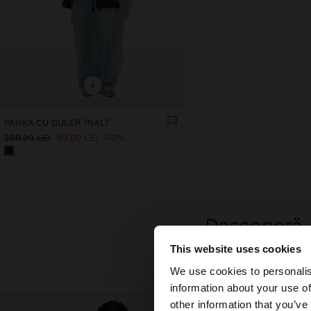
+
PARKA CU GULER ÎNALT
299.90 LEI
89.90 LEI
70%
Descoperă n
This website uses cookies
bună ziua
We use cookies to personalis
information about your use of
Accesați site-ul din
other information that you’ve