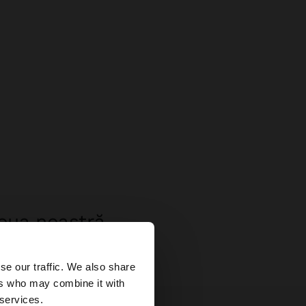
noua noastră
×
se our traffic. We also share
ers who may combine it with
ates?
 services.