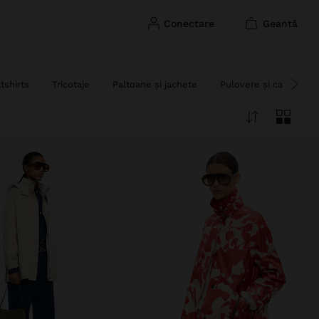
conectare
geantă
tshirts
Tricotaje
Paltoane și jachete
Pulovere și cardigane