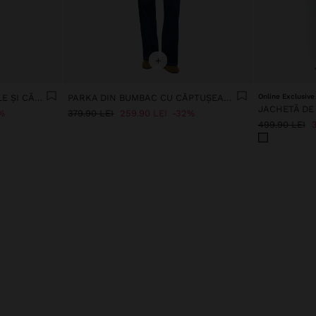
+
PALTON CU TEXTURĂ MOALE ȘI CĂPTUȘEALĂ
PARKA DIN BUMBAC CU CĂPTUȘEALĂ CU BULINE
Online Exclusive
JACHETĂ DE
%
379.90 LEI
259.90 LEI
32%
499.90 LEI