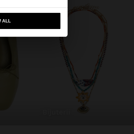
-mă la United States
 ALL
bijuterii