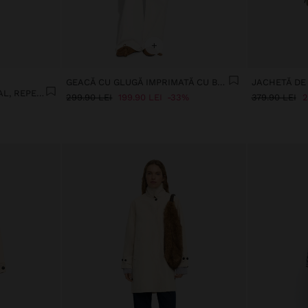
+
GEACĂ CU GLUGĂ IMPRIMATĂ CU BULINE
JACHETĂ DE
JACHETĂ IMPRIMATĂ ANIMAL, REPELENTĂ LA APĂ
299.90 LEI
199.90 LEI
33%
379.90 LEI
2