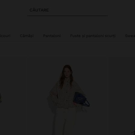
CĂUTARE
ricouri
Cămăși
Pantaloni
Fuste și pantaloni scurți
Swea