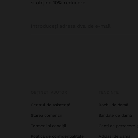
și obține 10% reducere
OBȚINEȚI AJUTOR
TENDINȚE
Centrul de asistență
Rochii de damă
Starea comenzii
Sandale de damă
Termeni și condiții
Genți de petrecere 
Politica de confidențialitate
Adidași de damă