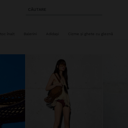
CĂUTARE
toc înalt
Balerini
Adidași
Cizme și ghete cu gleznă