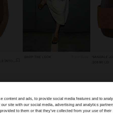
SHOP THE LOOK
3 produse
PANTOFI BALERINI DIN PIELE ÎNTOARSĂ
209.90 LEI
e content and ads, to provide social media features and to analy
 our site with our social media, advertising and analytics partn
 Romania. Doriți să parcurgeți site-ul nostru din United St
 provided to them or that they’ve collected from your use of their