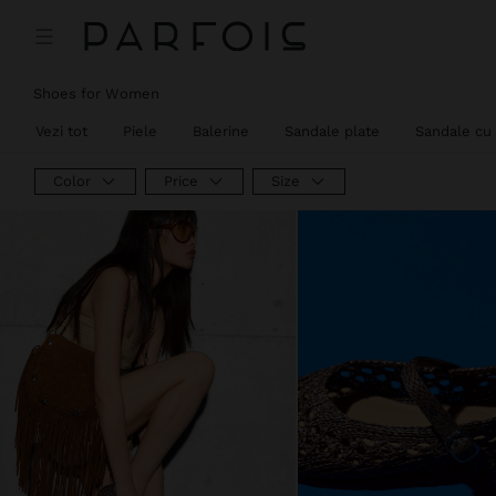
Shoes for Women
Vezi tot
Piele
Balerine
Sandale plate
Sandale cu 
Color
Price
Size