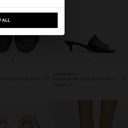
-mă la United States
 ALL
+
+
Online Exclusive
SANDALE DIN PIELE CU TOC ȘI CU BARETĂ LATĂ
SANDALE DIN PIELE CU TOC ȘI CU BARETĂ LATĂ
229.90 LEI