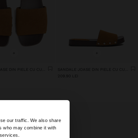
+
+
SANDALE JOASE DIN PIELE CU CUREA LATĂ
SANDALE JOASE DIN PIELE CU CUREA LATĂ
209.90 LEI
×
se our traffic. We also share
ers who may combine it with
ates?
 services.