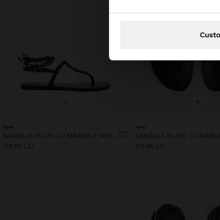
Cust
+
+
New
New
SANDALE PLATE CU MĂRGELE METALICE
179.90 LEI
179.90 LEI