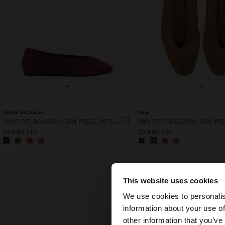
+
+
Online Exclusive
New
PANTOFI BALERINI DIN PIELE ÎNTOARSĂ
229.90 LEI
229.90 LEI
This website uses cookies
bună ziua
We use cookies to personalis
information about your use of
Accesați site-ul din
other information that you’ve