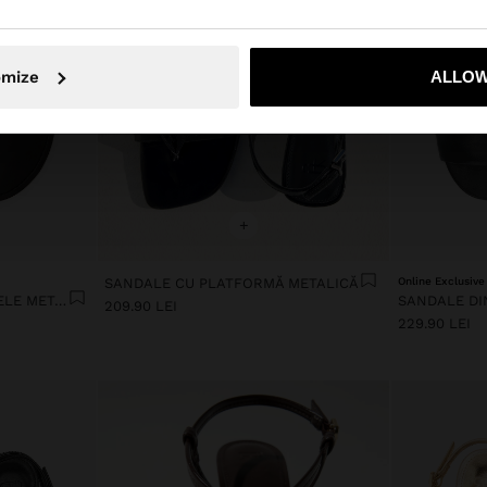
Nu, rămâneți în Romania
Da, duceți
omize
ALLOW
+
SANDALE CU PLATFORMĂ METALICĂ
Online Exclusive
SANDALE PLATE CU MĂRGELE METALICE
209.90 LEI
229.90 LEI