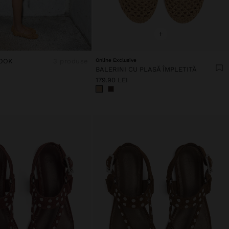
+
OOK
3 produse
Online Exclusive
BALERINI CU PLASĂ ÎMPLETITĂ
179.90 LEI