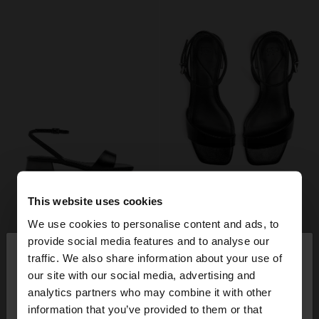
This website uses cookies
We use cookies to personalise content and ads, to
×
provide social media features and to analyse our
bună ziua
traffic. We also share information about your use of
our site with our social media, advertising and
Accesați site-ul din Romania. Doriți să parcurgeți
analytics partners who may combine it with other
site-ul nostru din United States?
information that you’ve provided to them or that