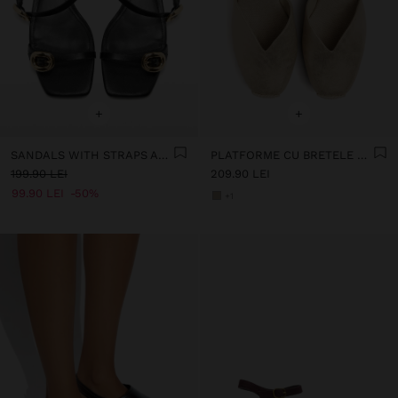
+
+
SANDALS WITH STRAPS AND BUCKLES
PLATFORME CU BRETELE LA GLEZNĂ
199.90 LEI
209.90 LEI
99.90 LEI
50%
+1