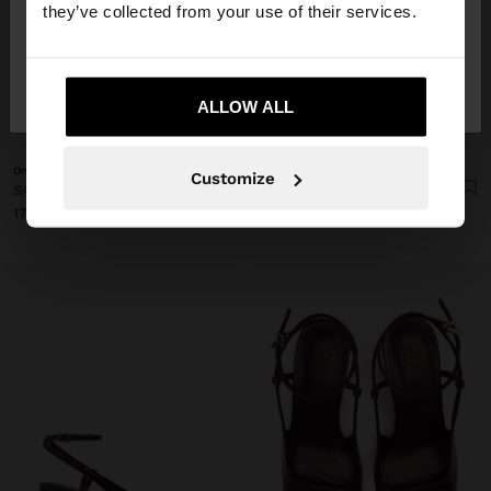
they’ve collected from your use of their services.
Nu, rămâneți în
Da, duceți-mă la United
Romania
States
ALLOW ALL
+
+
Online Exclusive
Online Exclusive
Customize
SANDALE CU BARETE LATE CU O CATARAMĂ
SANDALE CU BARETE LATE CU O CATARAMĂ
179.90 LEI
179.90 LEI