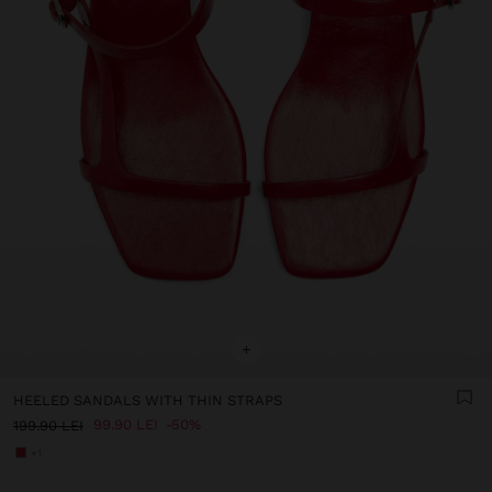
+
HEELED SANDALS WITH THIN STRAPS
99.90 LEI
50%
199.90 LEI
+1