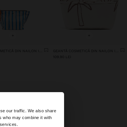
+
+
GEANTĂ COSMETICĂ DIN NAILON IMPRIMAT
GEANTĂ COSMETICĂ DIN NAILON IMPRIMAT
109.90 LEI
×
se our traffic. We also share
ers who may combine it with
ates?
 services.