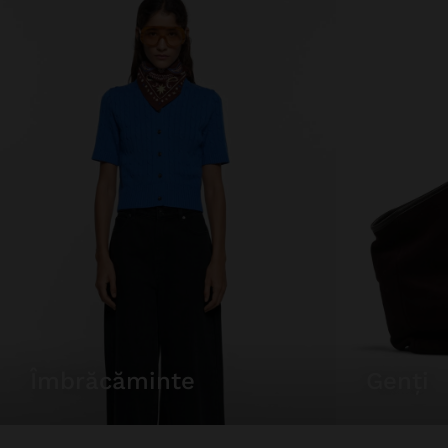
îmbrăcăminte
genți