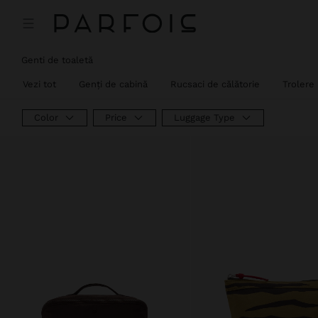
Preț redus de la
la
Genti de toaletă
Vezi tot
Genți de cabină
Rucsaci de călătorie
Trolere
Color
Price
Luggage Type