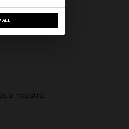
-mă la United States
 ALL
noua noastră