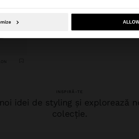
Nu, rămâneți în Romania
Da, duceți
omize
ALLOW
LON
INSPIRĂ-TE
oi idei de styling și explorează 
colecție.