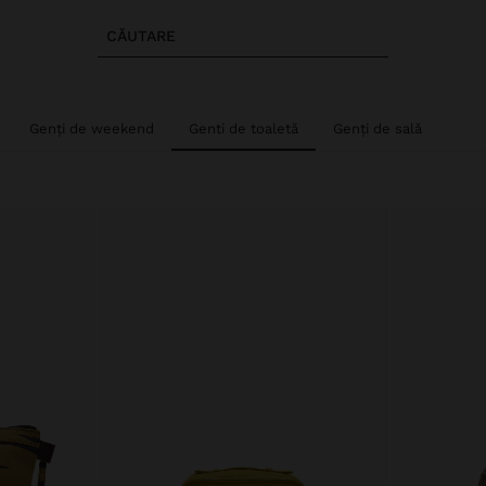
CĂUTARE
Genți de weekend
Genti de toaletă
Genți de sală