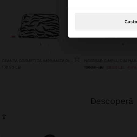
Cust
+
+
GEANTĂ COSMETICĂ IMPRIMATĂ DIN NAILON
NECESAR SIMPLU DIN NAI
109.90 LEI
109.90 LEI
39.90 LEI
64%
Descoperă n