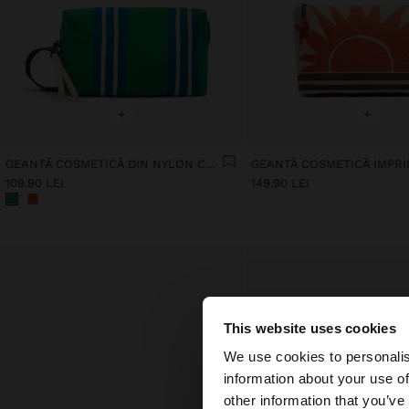
+
+
GEANTĂ COSMETICĂ DIN NYLON CU DUNGI
109.90 LEI
149.90 LEI
This website uses cookies
bună ziua
We use cookies to personalis
information about your use of
Accesați site-ul din
other information that you’ve