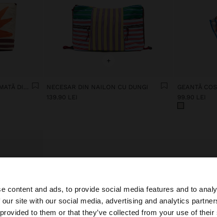
+
GEANTĂ COSMETICĂ IMPRIMATĂ DIN NAILON
NECESAR DIN NAILON CU DUNGI
139.90 LEI
99.90 LEI
e content and ads, to provide social media features and to analy
 our site with our social media, advertising and analytics partn
 Romania. Doriți să parcurgeți site-ul nostru din United St
 provided to them or that they’ve collected from your use of their