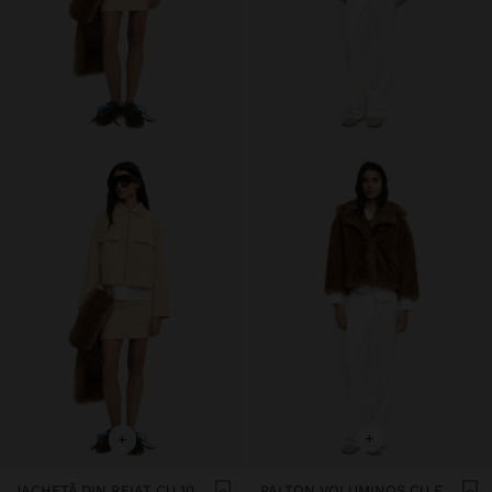
+
+
JACHETĂ DIN REIAT CU 100% BUMBAC
PALTON VOLUMINOS CU EFECT DE BLANĂ