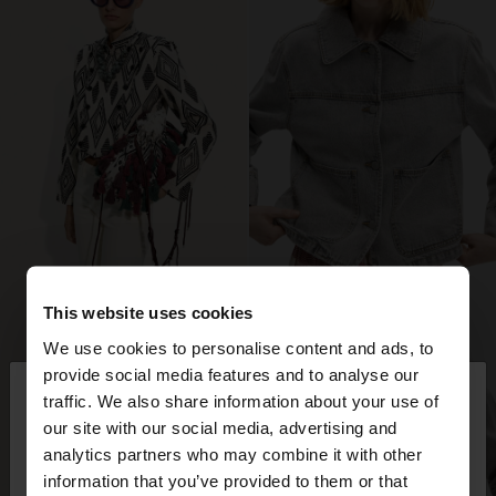
This website uses cookies
We use cookies to personalise content and ads, to
×
provide social media features and to analyse our
bună ziua
traffic. We also share information about your use of
our site with our social media, advertising and
Accesați site-ul din Romania. Doriți să parcurgeți
analytics partners who may combine it with other
site-ul nostru din United States?
information that you’ve provided to them or that