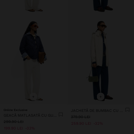
+
+
Online Exclusive
JACHETĂ DE BUMBAC CU GLUGĂ
GEACĂ MATLASATĂ CU GULER ȘI MANȘETE ÎN CAROURI
379.90 LEI
299.90 LEI
259.90 LEI
32%
199.90 LEI
33%