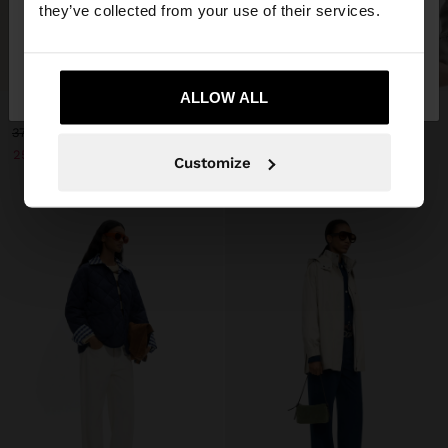
they’ve collected from your use of their services.
Nu, rămâneți în
Da, duceți-mă la United
+
+
Romania
States
ALLOW ALL
JACHETĂ JACQUARD CU MODEL DIAMANT
JACHETĂ DE JEANS CU BUZUNARE
379.90 LEI
229.90 LEI
259.90 LEI
32%
69.90 LEI
70%
Customize