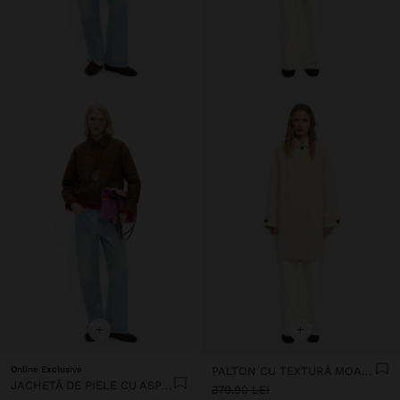
+
+
Online Exclusive
PALTON CU TEXTURĂ MOALE ȘI CĂPTUȘEALĂ
JACHETĂ DE PIELE CU ASPECT UZAT
379.90 LEI