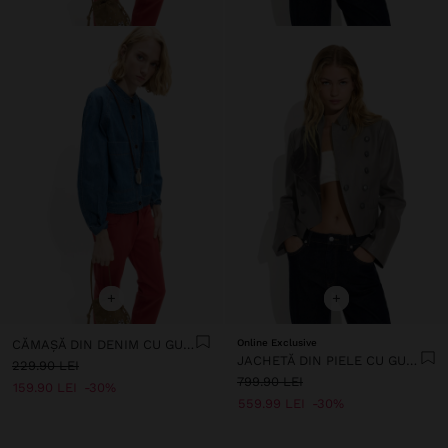
+
+
CĂMAȘĂ DIN DENIM CU GULER MANDARIN 100% BUMBAC
Online Exclusive
JACHETĂ DIN PIELE CU GULER ÎNCRUCIȘAT
229.90 LEI
799.90 LEI
159.90 LEI
30%
559.99 LEI
30%