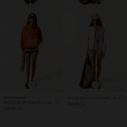
+
+
Online Exclusive
JACHETĂ CU BUZUNARE, DETALIU ÎN CONTRAST
JACHETĂ IMPRIMATĂ CU GULER CU ÎNĂLȚIME RIDICATĂ
229.90 LEI
229.90 LEI