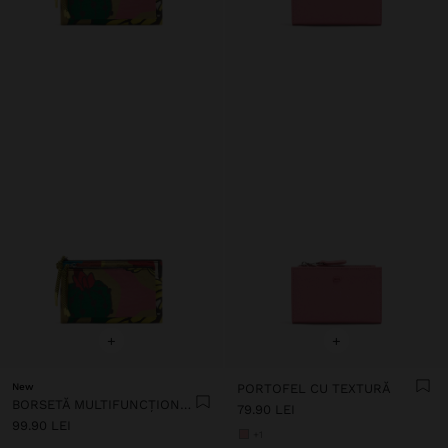
+
+
New
PORTOFEL CU TEXTURĂ
BORSETĂ MULTIFUNCȚIONALĂ DIN NAILON IMPRIMAT
79.90 LEI
99.90 LEI
+1