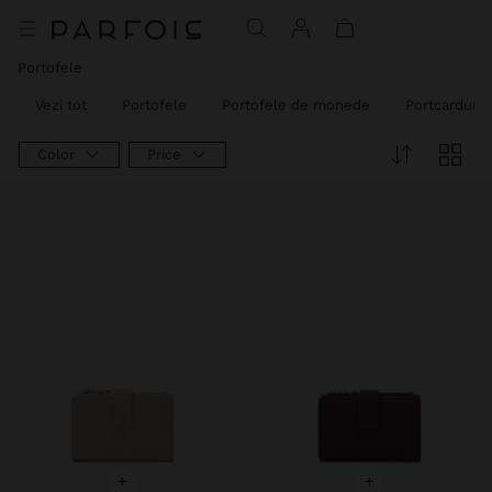
Portofele
Vezi tot
Portofele
Portofele de monede
Portcarduri
Color
Price
+
+