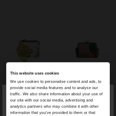
This website uses cookies
We use cookies to personalise content and ads, to
×
provide social media features and to analyse our
bună ziua
traffic. We also share information about your use of
our site with our social media, advertising and
Accesați site-ul din Romania. Doriți să parcurgeți
analytics partners who may combine it with other
site-ul nostru din United States?
information that you’ve provided to them or that