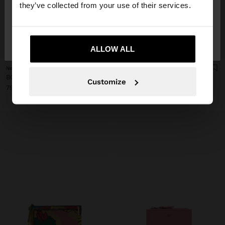
they’ve collected from your use of their services.
Nu, rămâneți în
Da, duceți-mă la United
Romania
States
+
+
ALLOW ALL
New
GEANTĂ COSMETICĂ IMPRIMATĂ
BORSETĂ PENTRU MONEDE DIN NYLON IMPRIMAT
109.90 LEI
Customize
79.90 LEI