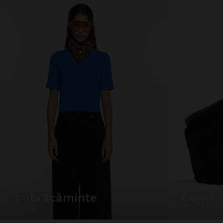
îmbrăcăminte
genți