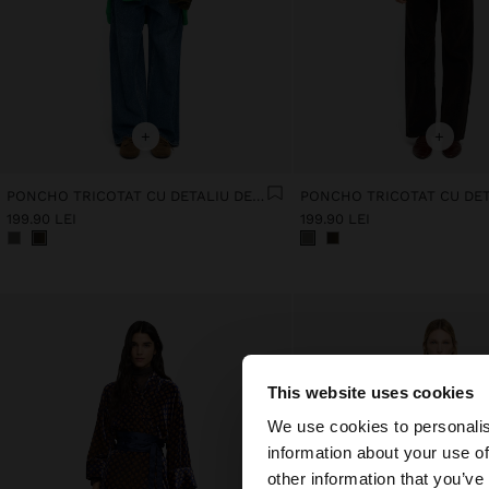
+
+
PONCHO TRICOTAT CU DETALIU DE CUSĂTURĂ
199.90 LEI
199.90 LEI
This website uses cookies
bună ziua
We use cookies to personalis
information about your use of
Accesați site-ul din
other information that you’ve