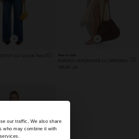
+
+
COTAT CU GULER ÎNALT
New to sale
KIMONO VAPOROASĂ CU IMPRIMEU
199.90 LEI
×
se our traffic. We also share
ers who may combine it with
ates?
 services.