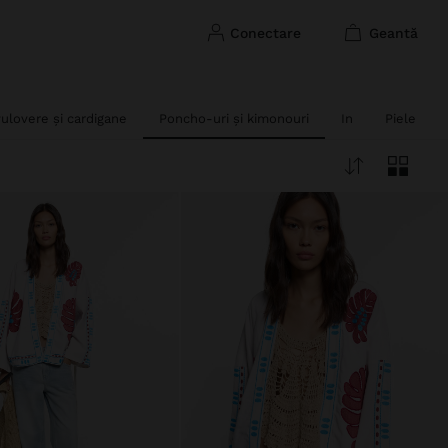
conectare
geantă
ulovere și cardigane
Poncho-uri și kimonouri
In
Piele