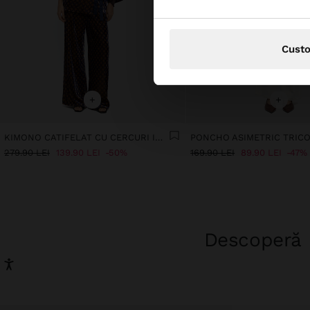
Cust
+
+
KIMONO CATIFELAT CU CERCURI IMPRIMATE
PONCHO ASIMETRIC TRIC
279.90 LEI
139.90 LEI
50%
169.90 LEI
89.90 LEI
47%
Descoperă n