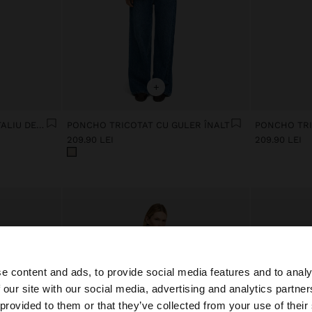
+
PONCHO TRICOTAT CU DETALIU DE CUSĂTURĂ
PONCHO TRICOTAT CU GULER ÎNALT
PONCHO TRI
209.90 LEI
209.90 LEI
e content and ads, to provide social media features and to analy
 our site with our social media, advertising and analytics partn
 Romania. Doriți să parcurgeți site-ul nostru din United St
 provided to them or that they’ve collected from your use of their