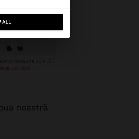
-mă la United States
 ALL
+
PONCHO TRICOTAT CU GULER CU EFECT DE BLANĂ
99.90 LEI
33%
noua noastră