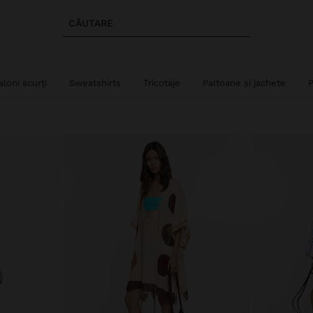
CĂUTARE
aloni scurți
Sweatshirts
Tricotaje
Paltoane și jachete
P