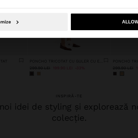
Nu, rămâneți în Romania
Da, duceți
omize
ALLOW
+
OTAT
PONCHO TRICOTAT CU GULER CU EFECT DE BLANĂ
299.90 LEI
199.90 LEI
33%
299.90 LEI
1
INSPIRĂ-TE
oi idei de styling și explorează 
colecție.