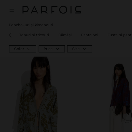
Preț redus de la
la
Preț redus de la
la
Preț redus de la
la
Preț redus de la
la
Poncho-uri și kimonouri
 baie
Topuri și tricouri
Cămăși
Pantaloni
Fuste și pant
Color
Price
Size