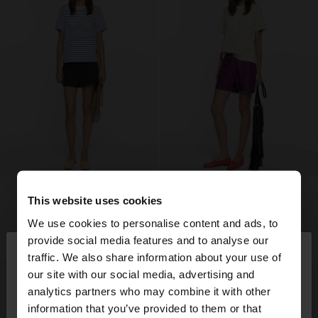
This website uses cookies
We use cookies to personalise content and ads, to
×
provide social media features and to analyse our
bună ziua
traffic. We also share information about your use of
our site with our social media, advertising and
Accesați site-ul din Romania. Doriți să parcurgeți
analytics partners who may combine it with other
site-ul nostru din United States?
information that you’ve provided to them or that