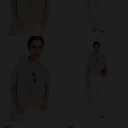
+
+
New
New