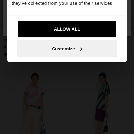
they’ve collected from your use of their services.
Nu, rămâneți în
Da, duceți-mă la United
+
+
Romania
States
ALLOW ALL
New
TRICOU DIN BUMBAC CU DUNGI
TRICOU DIN BUMBAC CU DUNGI
109.90 LEI
109.90 LEI
Customize
+3
+3