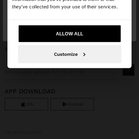
they’ve collected from your use of their services.
Nu, rămâneți în
Da, duceți-mă la United
Romania
States
ALLOW ALL
ÎNSCRIEȚI-VĂ LA NEWSLETTERUL NOSTRU
și obține 10% reducere
Customize
APP DOWNLOAD
iOS
Android
OBȚINEȚI AJUTOR