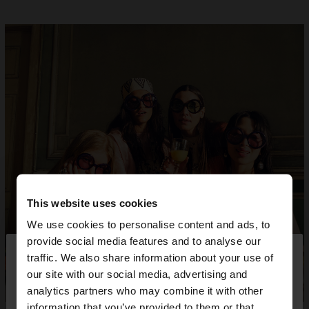
This website uses cookies
We use cookies to personalise content and ads, to
×
provide social media features and to analyse our
bună ziua
traffic. We also share information about your use of
our site with our social media, advertising and
Accesați site-ul din Romania. Doriți să parcurgeți
analytics partners who may combine it with other
site-ul nostru din United States?
information that you’ve provided to them or that