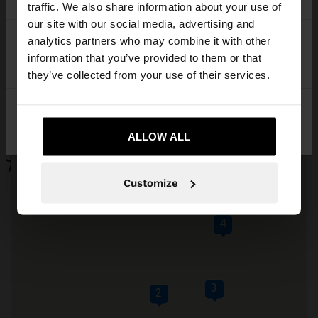
traffic. We also share information about your use of
our site with our social media, advertising and
5
Accesați site-ul din Romania. Doriți să parcurgeți
analytics partners who may combine it with other
site-ul nostru din United States?
information that you’ve provided to them or that
they’ve collected from your use of their services.
Nu, rămâneți în
Da, duceți-mă la United
Romania
States
ALLOW ALL
Customize
4
3
1
2