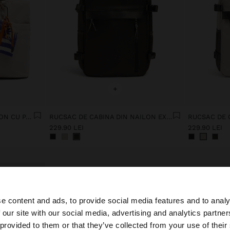
+
GEANTĂ DE WEEKEND NYLON CU PANDANTIV
RUCSAC DE CABINA DIN NAILON EXTENSIBIL CU SUPORT PENTRU STICLĂ
229.90 LEI
229.90 LEI
e content and ads, to provide social media features and to analy
 our site with our social media, advertising and analytics partn
 Romania. Doriți să parcurgeți site-ul nostru din United St
 provided to them or that they’ve collected from your use of their