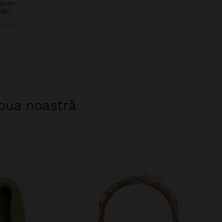
alues
sign
rt your
als,
y to your
bin bag –
vel with
noua noastră