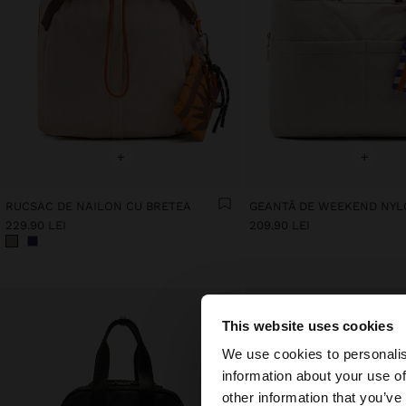
+
+
RUCSAC DE NAILON CU BRETEA
229.90 LEI
209.90 LEI
This website uses cookies
bună ziua
We use cookies to personalis
information about your use of
Accesați site-ul din
other information that you’ve