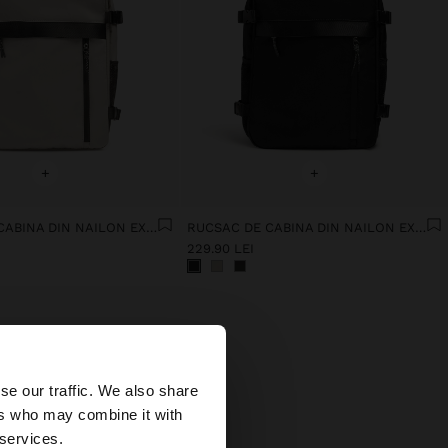
+
+
RUCSAC DE CABINA DIN NAILON EXTENSIBIL CU SUPORT PENTRU STICLĂ
RUCSAC DE CABINA DIN NAILON EXTENSIBIL CU SUPORT PENTRU STICLĂ
229.90 LEI
×
se our traffic. We also share
ers who may combine it with
ates?
 services.