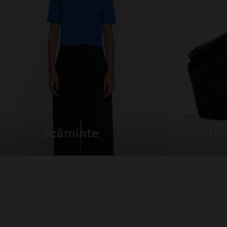
îmbrăcăminte
genți