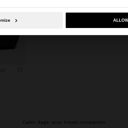
Nu, rămâneți în Romania
Da, duceți
omize
ALLOW
LON
Cabin Bags: your travel companion