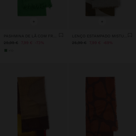
+
+
PASHMINA DE LÃ COM FRANJAS
LENÇO ESTAMPADO MISTURA ALGODÃO COM LÃ
29,99 €
7,99 €
73%
25,99 €
7,99 €
69%
+10