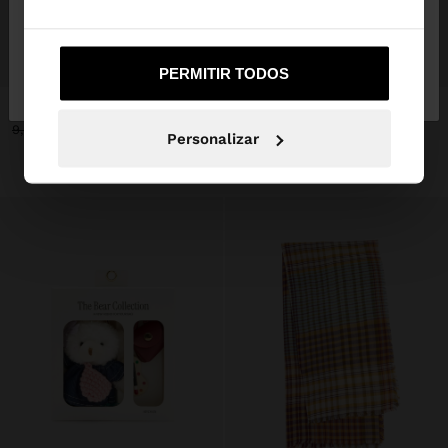
Não, Fique em
Sim, leve-me a United
+
+
PERMITIR TODOS
Portugal
States
PORTA-CHAVES CHARM TREVO DE MISSANGAS
CINTO ELÁSTICO
9,99 €
5,99 €
40%
15,99 €
9,99 €
38%
Personalizar
+1