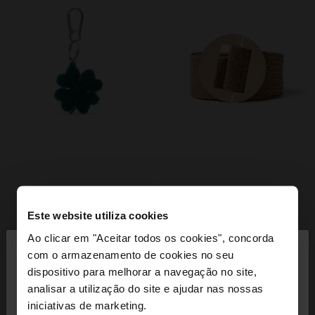
Este website utiliza cookies
×
Ao clicar em "Aceitar todos os cookies", concorda
olá
com o armazenamento de cookies no seu
dispositivo para melhorar a navegação no site,
Está a aceder ao site a partir de Portugal. Deseja
analisar a utilização do site e ajudar nas nossas
navegar no nosso site United States?
iniciativas de marketing.