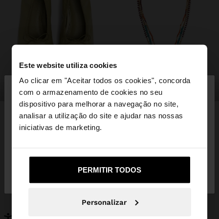
Este website utiliza cookies
×
Ao clicar em "Aceitar todos os cookies", concorda
olá
sapatos
bijuteria
com o armazenamento de cookies no seu
dispositivo para melhorar a navegação no site,
Está a aceder ao site a partir de Portugal. Deseja
analisar a utilização do site e ajudar nas nossas
navegar no nosso site United States?
iniciativas de marketing.
PODERÁ INTERESSAR-LHE
Novidades
Malas
Não, Fique em
Sim, leve-me a United
PERMITIR TODOS
Roupa
Bijuteria
Portugal
States
Sapatos
Carteiras
Relógios
Personalizáveis
Personalizar
Acessórios