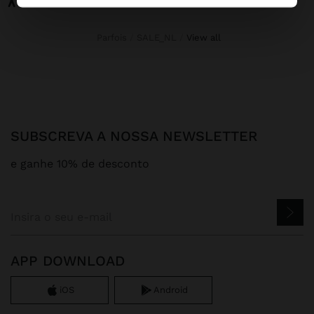
Parfois
SALE_NL
view all
SUBSCREVA A NOSSA NEWSLETTER
e ganhe 10% de desconto
APP DOWNLOAD
iOS
Android