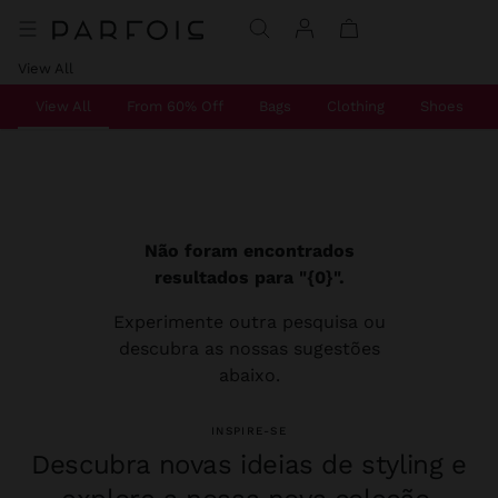
View All
View All
From 60% Off
Bags
Clothing
Shoes
Não foram encontrados
resultados para "{0}".
Experimente outra pesquisa ou
descubra as nossas sugestões
abaixo.
INSPIRE-SE
Descubra novas ideias de styling e