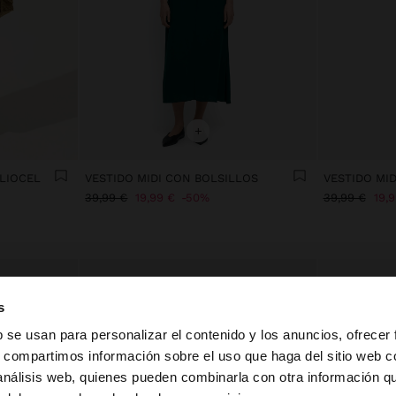
+
 LIOCEL
VESTIDO MIDI CON BOLSILLOS
VESTIDO MI
39,99 €
19,99 €
50%
39,99 €
19,
s
b se usan para personalizar el contenido y los anuncios, ofrecer
s, compartimos información sobre el uso que haga del sitio web 
 análisis web, quienes pueden combinarla con otra información q
la web de España. ¿Quieres ir a la web de United States?