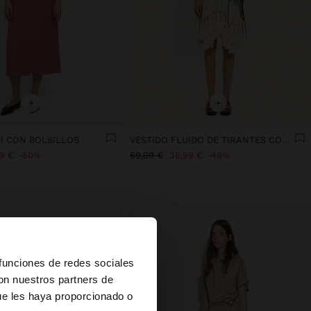
+
+
DI CON BOLSILLOS
VESTIDO FLUIDO DE TIRANTES CON BORLAS
99 €
50%
69,99 €
35,99 €
49%
×
 funciones de redes sociales
con nuestros partners de
ue les haya proporcionado o