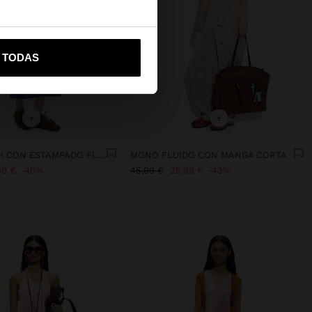
vame a United States
R TODAS
+
+
VESTIDO MIDI CON ESTAMPADO FLOR
MONO FLUIDO CON MANGA CORTA
99 €
40%
45,99 €
25,99 €
43%