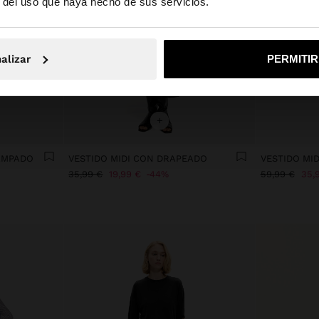
r del uso que haya hecho de sus servicios.
No, continuar en la web de España
Sí, llé
alizar
PERMITI
+
TAMPADO
VESTIDO MIDI CON DRAPEADO
35,99 €
19,99 €
44%
59,99 €
35,