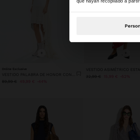
que hayan recopilado a parti
Person
+
+
Online Exclusive
VESTIDO ASIMÉTRICO ES
VESTIDO PALABRA DE HONOR CON VOLANTES
32,99 €
15,99 €
52%
89,99 €
49,99 €
44%