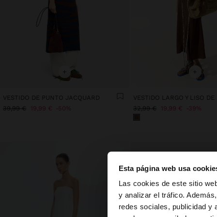
+
+
VESTIDO DE PUNTO JACQUARD
VESTIDO LARGO Y LISO DE
39,99 €
19,99 €
50%
32,99 €
19,99 €
39%
Esta página web usa cookie
hola
Las cookies de este sitio we
y analizar el tráfico. Ademá
redes sociales, publicidad y
Estás accediendo a 