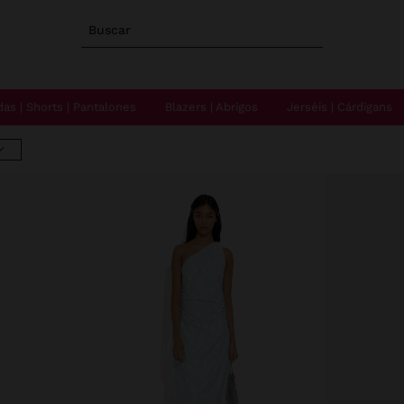
Buscar
das | Shorts | Pantalones
Blazers | Abrigos
Jerséis | Cárdigans