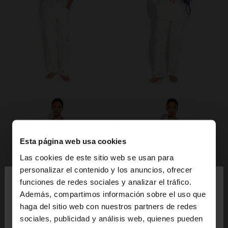
Esta página web usa cookies
Las cookies de este sitio web se usan para
×
personalizar el contenido y los anuncios, ofrecer
hola
funciones de redes sociales y analizar el tráfico.
Además, compartimos información sobre el uso que
haga del sitio web con nuestros partners de redes
Estás accediendo a la web de España. ¿Quieres ir a
sociales, publicidad y análisis web, quienes pueden
la web de United States?
+
+