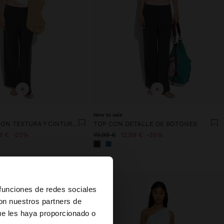
+
+
New to sale
PANTALÓN CON TEXTURA Y CINTURA ELÁSTICA
TOP CON DETALLE DE BOTONES
9 €
25%
19,99 €
12,99 €
35%
×
 funciones de redes sociales
con nuestros partners de
ue les haya proporcionado o