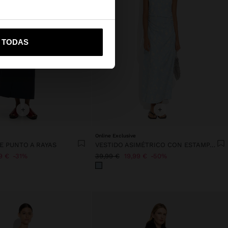
vame a United States
R TODAS
+
+
Online Exclusive
E PUNTO A RAYAS
VESTIDO ASIMÉTRICO CON ESTAMPADO FLORAL
9 €
31%
39,99 €
19,99 €
50%