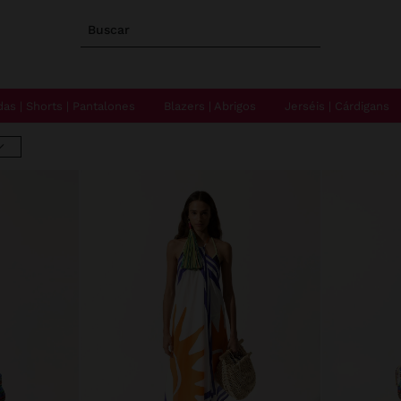
Buscar
das | Shorts | Pantalones
Blazers | Abrigos
Jerséis | Cárdigans