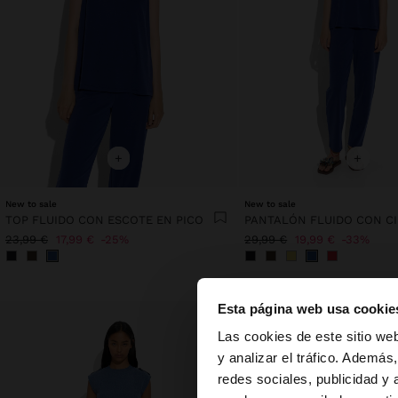
+
+
New to sale
New to sale
TOP FLUIDO CON ESCOTE EN PICO
23,99 €
17,99 €
25%
29,99 €
19,99 €
33%
Esta página web usa cookie
hola
Las cookies de este sitio we
y analizar el tráfico. Ademá
redes sociales, publicidad y
Estás accediendo a 