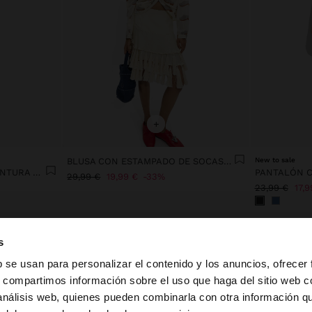
+
BLUSA CON ESTAMPADO DE SOCAS 100% ALGODÓN
New to sale
PANTALÓN FLUIDO CON CINTURA ELÁSTICA
29,99 €
19,99 €
33%
23,99 €
17,9
s
b se usan para personalizar el contenido y los anuncios, ofrecer
s, compartimos información sobre el uso que haga del sitio web 
 análisis web, quienes pueden combinarla con otra información q
la web de España. ¿Quieres ir a la web de United States?