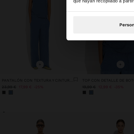
que hayan recopilado a parti
Person
+
+
PANTALÓN CON TEXTURA Y CINTURA ELÁSTICA
TOP CON DETALLE DE BO
23,99 €
17,99 €
25%
19,99 €
12,99 €
35%