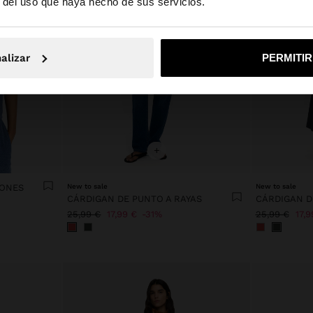
r del uso que haya hecho de sus servicios.
No, continuar en la web de España
Sí, llé
alizar
PERMITI
+
TONES
New to sale
New to sale
CÁRDIGAN DE PUNTO A RAYAS
CÁRDIGAN D
25,99 €
17,99 €
31%
25,99 €
17,9