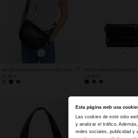
+
+
BOLSO BANDOLERA OVALADO CON SOLAPA
25,99 €
23,99 €
Esta página web usa cookie
hola
Las cookies de este sitio we
y analizar el tráfico. Ademá
redes sociales, publicidad y
Estás accediendo a 