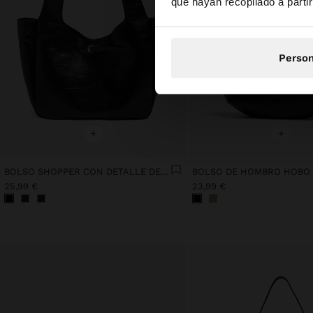
que hayan recopilado a parti
Person
+
+
BOLSO SHOPPER CON DETALLE DE CINTURÓN
25,99 €
23,99 €