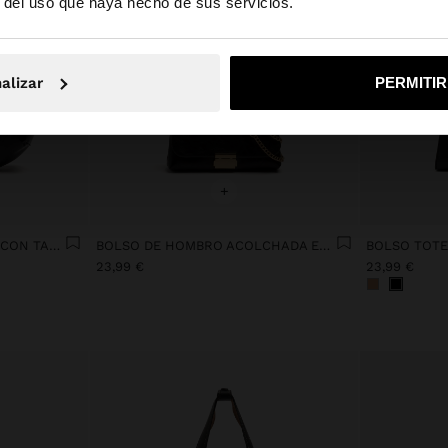
r del uso que haya hecho de sus servicios.
No, continuar en la web de España
Sí, llé
alizar
PERMITI
+
BOLSO DE HOMBRO HOBO CON TACHUELAS
BOLSO DE HOMBRO ACOLCHADA EFECTO CRAQUELADO
23,99 €
23,99 €