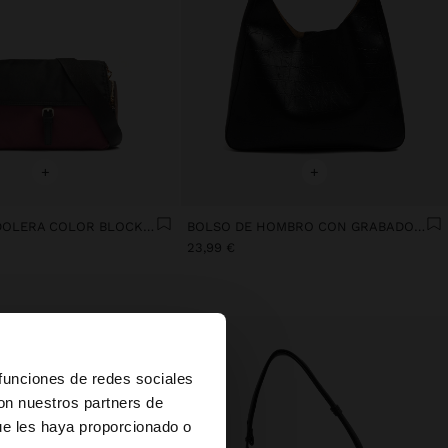
+
+
BOLSO BANDOLERA COLOR BLOCK DE NYLON
BOLSO DE HOMBRO CON GRABADO ANIMAL Y ASA VERSÁTIL
23,99 €
×
 funciones de redes sociales
con nuestros partners de
ue les haya proporcionado o