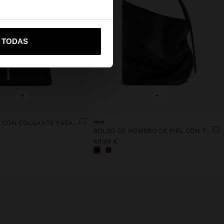
vame a United States
R TODAS
+
+
BOLSO TOTE CON COLGANTE Y ASA BANDOLERA
New
BOLSO DE HOMBRO DE PIEL CON TEXTURA
69,99 €