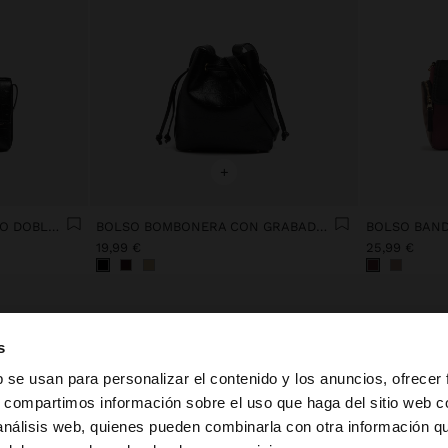
+
BOLSO BANDOLERA EFECTO DOBLE CON SOLAPA
BOLSO BOMBONERA CON GRABADO ANIMAL
19,99 €
25,99 €
s
b se usan para personalizar el contenido y los anuncios, ofrecer
s, compartimos información sobre el uso que haga del sitio web 
 análisis web, quienes pueden combinarla con otra información q
la web de España. ¿Quieres ir a la web de United States?