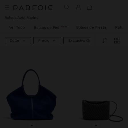
Precio rebajado de
A
Precio rebajado de
A
Precio rebajado de
A
Precio rebajado de
A
Precio rebajado de
A
Precio rebajado de
A
Precio rebajado de
A
Precio rebajado de
A
Bolsos Azul Marino
New
Ver Todo
Bolsos de Fiesta
Rafia
Bolsos de Piel
Color
Precio
Exclusivo Online
+
+