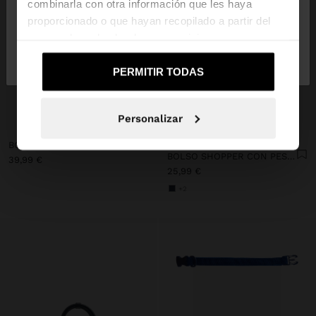
combinarla con otra información que les haya
proporcionado o que hayan recopilado a partir del
uso que haya hecho de sus servicios.
No, continuar en la web
Sí, llévame a
de España
United States
PERMITIR TODAS
+
+
Personalizar
BOLSO DE NYLON A RAYAS
Personalized
BOLSO SHOPPER CON PESPUNTES L
39,99 €
25,99 €
+2