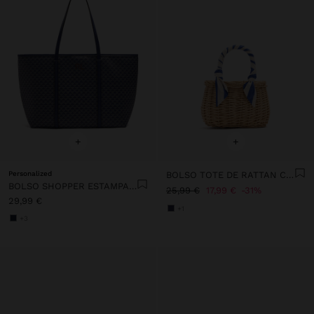
+
+
Personalized
BOLSO TOTE DE RATTAN CON ASA TRENZADA
BOLSO SHOPPER ESTAMPADO CON BOLSA REMOVIBLE
25,99 €
17,99 €
31%
29,99 €
+1
+3