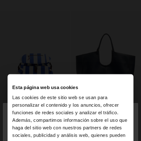
Esta página web usa cookies
Las cookies de este sitio web se usan para
×
personalizar el contenido y los anuncios, ofrecer
hola
funciones de redes sociales y analizar el tráfico.
Además, compartimos información sobre el uso que
haga del sitio web con nuestros partners de redes
Estás accediendo a la web de España. ¿Quieres ir a
sociales, publicidad y análisis web, quienes pueden
la web de United States?