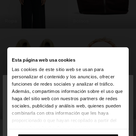
ropa
bolsos
Esta página web usa cookies
Las cookies de este sitio web se usan para
×
personalizar el contenido y los anuncios, ofrecer
hola
funciones de redes sociales y analizar el tráfico.
Además, compartimos información sobre el uso que
haga del sitio web con nuestros partners de redes
Estás accediendo a la web de España. ¿Quieres ir a
sociales, publicidad y análisis web, quienes pueden
la web de United States?
zapatos
bisutería
combinarla con otra información que les haya
proporcionado o que hayan recopilado a partir del
uso que haya hecho de sus servicios.
No, continuar en la web
Sí, llévame a