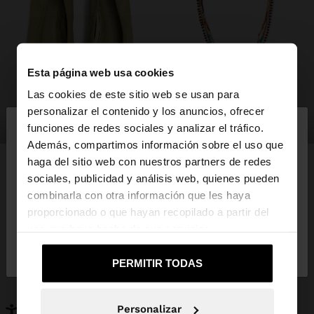
Esta página web usa cookies
Las cookies de este sitio web se usan para
×
personalizar el contenido y los anuncios, ofrecer
hola
zapatos
bisutería
funciones de redes sociales y analizar el tráfico.
Además, compartimos información sobre el uso que
haga del sitio web con nuestros partners de redes
Estás accediendo a la web de España. ¿Quieres ir a
sociales, publicidad y análisis web, quienes pueden
la web de United States?
combinarla con otra información que les haya
PUEDE INTERESARTE
proporcionado o que hayan recopilado a partir del
Novedades
Bolsos
uso que haya hecho de sus servicios.
No, continuar en la web
Sí, llévame a
Ropa
Bisutería
de España
United States
Zapatos
Carteras
PERMITIR TODAS
Relojes
Personalizables
Accesorios
Personalizar