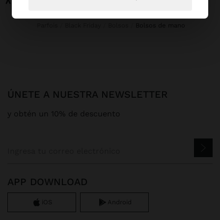
Parfois
Black Friday
Bolsos
bolsos de mano
ÚNETE A NUESTRA NEWSLETTER
y obtén un 10% de descuento
APP DOWNLOAD
iOS
Android