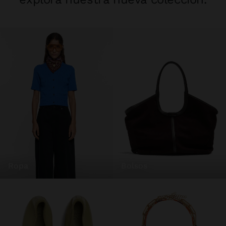
ropa
bolsos