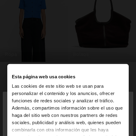
ropa
bolsos
Esta página web usa cookies
Las cookies de este sitio web se usan para
×
personalizar el contenido y los anuncios, ofrecer
hola
funciones de redes sociales y analizar el tráfico.
Además, compartimos información sobre el uso que
haga del sitio web con nuestros partners de redes
Estás accediendo a la web de España. ¿Quieres ir a
sociales, publicidad y análisis web, quienes pueden
la web de United States?
combinarla con otra información que les haya