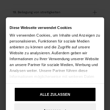
19. Beilegung von streitigkeiten
Diese Webseite verwendet Cookies
20. Aktionscodes
Wir verwenden Cookies, um Inhalte und Anzeigen zu
personalisieren, Funktionen für soziale Medien
21. Kampagnen
anbieten zu können und die Zugriffe auf unsere
Website zu analysieren. Außerdem geben wir
Informationen zu Ihrer Verwendung unserer Website
an unsere Partner für soziale Medien, Werbung und
Analysen weiter. Unsere Partner führen diese
finden sie nicht, wonach sie suchen?
Informationen möglicherweise mit weiteren Daten
Kontaktieren Sie uns
zusammen, die Sie ihnen bereitgestellt haben oder
die sie im Rahmen Ihrer Nutzung der Dienste
gesammelt haben.
ALLE ZULASSEN
hilfe-center