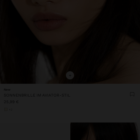
+
New
SONNENBRILLE IM AVIATOR-STIL
25,99 €
+2