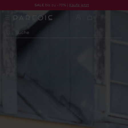
SALE
bis zu -70% |
Kaufe jetzt