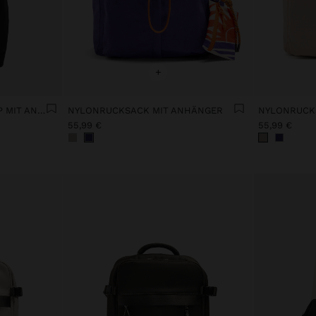
+
RUCKSACK FÜR 14" LAPTOP MIT ANHÄNGER
NYLONRUCKSACK MIT ANHÄNGER
NYLONRUCK
55,99 €
55,99 €