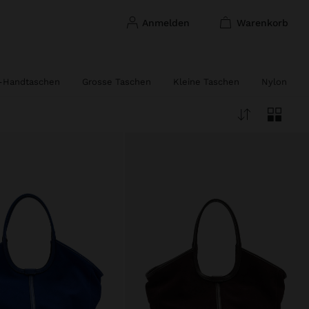
anmelden
warenkorb
i-Handtaschen
Grosse Taschen
Kleine Taschen
Nylon