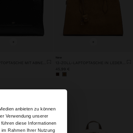
+
+
New
13-ZOLL-LAPTOPTASCHE MIT ABNEHMBAREM ETUI
13-ZOLL-LAPTOPTASCHE IN LEDEROPTIK MIT ANHÄNGER
45,99 €
×
 Medien anbieten zu können
hrer Verwendung unserer
 führen diese Informationen
tates Website
ie im Rahmen Ihrer Nutzung