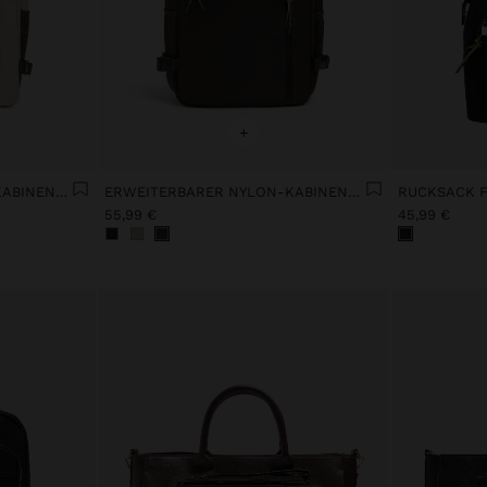
+
ERWEITERBARER NYLON-KABINENRUCKSACK MIT FLASCHENHALTER
ERWEITERBARER NYLON-KABINENRUCKSACK MIT FLASCHENHALTER
55,99 €
45,99 €