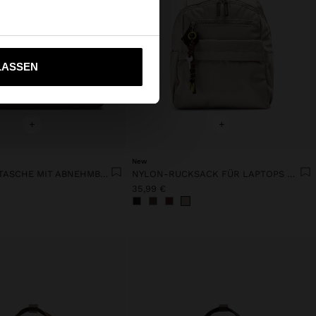
ich zu United States
LASSEN
+
+
New
15" LAPTOP-TASCHE MIT ABNEHMBAREM SLEEVE
NYLON-RUCKSACK FÜR LAPTOPS BIS 13 ZOLL
35,99 €