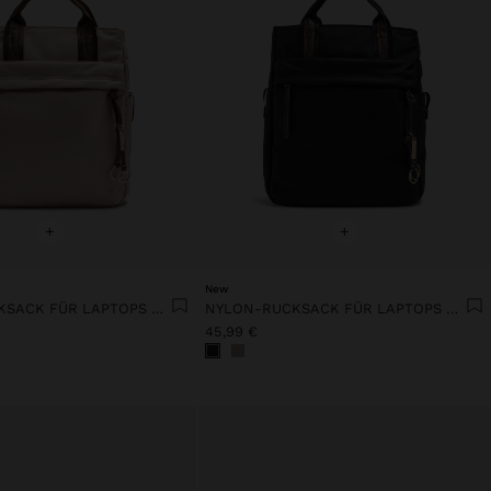
+
+
New
NYLON-RUCKSACK FÜR LAPTOPS BIS 13 ZOLL
NYLON-RUCKSACK FÜR LAPTOPS BIS 13 ZOLL
45,99 €