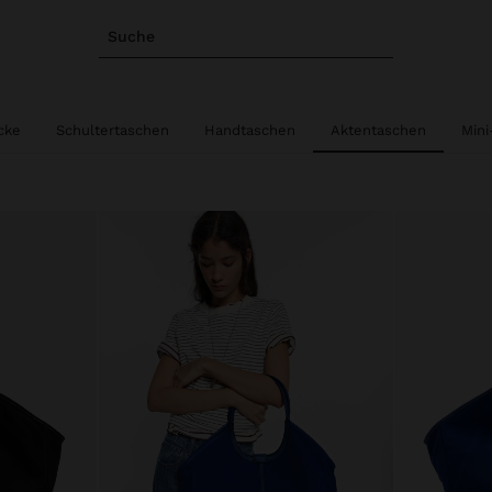
Suche
cke
Schultertaschen
Handtaschen
Aktentaschen
Min