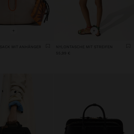
+
+
SACK MIT ANHÄNGER
NYLONTASCHE MIT STREIFEN
55,99 €