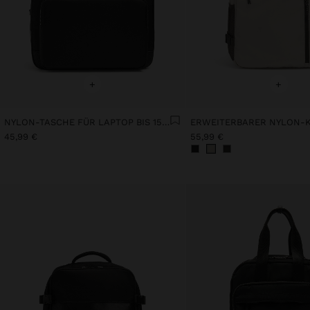
+
+
NYLON-TASCHE FÜR LAPTOP BIS 15" WASSERABWEISEND
45,99 €
55,99 €