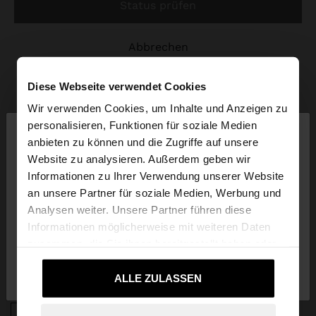
status prüfen
abbrechen
Diese Webseite verwendet Cookies
Wir verwenden Cookies, um Inhalte und Anzeigen zu
×
personalisieren, Funktionen für soziale Medien
hallo
anbieten zu können und die Zugriffe auf unsere
Website zu analysieren. Außerdem geben wir
ABONNIERE UNSEREN NEWSLETTER
Sie greifen von Deutschland auf die Website zu.
Informationen zu Ihrer Verwendung unserer Website
Möchten Sie unsere United States Website
und erhalte 10% rabatt
an unsere Partner für soziale Medien, Werbung und
durchsuchen?
Analysen weiter. Unsere Partner führen diese
Informationen möglicherweise mit weiteren Daten
zusammen, die Sie ihnen bereitgestellt haben oder
Nein, bleiben Sie bei
Ja, bringen Sie mich
die sie im Rahmen Ihrer Nutzung der Dienste
Deutschland
zu United States
gesammelt haben.
ALLE ZULASSEN
APP DOWNLOAD