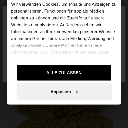
Wir verwenden Cookies, um Inhalte und Anzeigen zu
×
personalisieren, Funktionen für soziale Medien
hallo
anbieten zu können und die Zugriffe auf unsere
Website zu analysieren. Außerdem geben wir
Sie greifen von Deutschland auf die Website zu.
Informationen zu Ihrer Verwendung unserer Website
Möchten Sie unsere United States Website
an unsere Partner für soziale Medien, Werbung und
durchsuchen?
Analysen weiter. Unsere Partner führen diese
Informationen möglicherweise mit weiteren Daten
zusammen, die Sie ihnen bereitgestellt haben oder
Nein, bleiben Sie bei
Ja, bringen Sie mich
die sie im Rahmen Ihrer Nutzung der Dienste
Deutschland
zu United States
gesammelt haben.
ALLE ZULASSEN
Anpassen