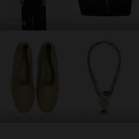
kleidung
taschen
schuhe
schmuck