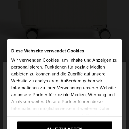
Diese Webseite verwendet Cookies
Wir verwenden Cookies, um Inhalte und Anzeigen zu
×
personalisieren, Funktionen für soziale Medien
hallo
anbieten zu können und die Zugriffe auf unsere
Website zu analysieren. Außerdem geben wir
Sie greifen von Deutschland auf die Website zu.
Informationen zu Ihrer Verwendung unserer Website
Möchten Sie unsere United States Website
an unsere Partner für soziale Medien, Werbung und
durchsuchen?
Analysen weiter. Unsere Partner führen diese
Informationen möglicherweise mit weiteren Daten
zusammen, die Sie ihnen bereitgestellt haben oder
Nein, bleiben Sie bei
Ja, bringen Sie mich
die sie im Rahmen Ihrer Nutzung der Dienste
Deutschland
zu United States
gesammelt haben.