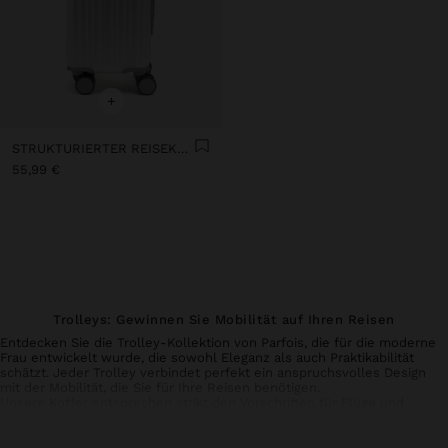
+
STRUKTURIERTER REISEKOFFER XS
55,99 €
Trolleys: Gewinnen Sie Mobilität auf Ihren Reisen
Entdecken Sie die Trolley-Kollektion von Parfois, die für die moderne
Frau entwickelt wurde, die sowohl Eleganz als auch Praktikabilität
schätzt. Jeder Trolley verbindet perfekt ein anspruchsvolles Design
mit der Mobilität, die Sie für Ihre Reisen benötigen.
Unsere
Koffer
entsprechen strikt den Vorschriften für Flüge und
ermöglichen es Ihnen, Ihre wichtigsten persönlichen Gegenstände
mühelos und ohne Stilkompromisse zu transportieren. Hergestellt mit
widerstandsfähigen Rädern und langlebigen Materialien gewährleisten