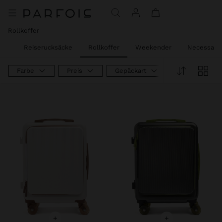
Preis reduziert ab
bis
Rollkoffer
äck
Reiserucksäcke
Rollkoffer
Weekender
Necessaire
Farbe
Preis
Gepäckart
+
+