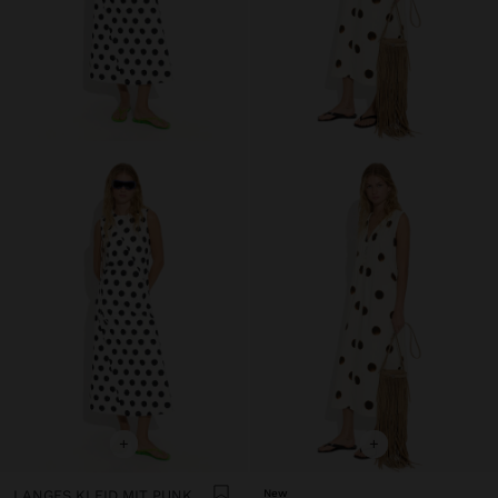
+
+
LANGES KLEID MIT PUNKTEN
New