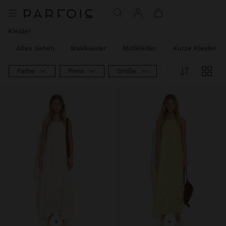
Kleider
Alles Sehen
Maxikleider
Midikleider
Kurze Kleider
Farbe
Preis
Größe
Product Type
+
+