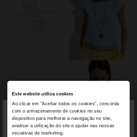
Este website utiliza cookies
×
Ao clicar em "Aceitar todos os cookies", concorda
olá
com o armazenamento de cookies no seu
dispositivo para melhorar a navegação no site,
Está a aceder ao site a partir de Portugal. Deseja
analisar a utilização do site e ajudar nas nossas
navegar no nosso site United States?
iniciativas de marketing.