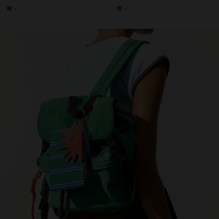
+3
+2