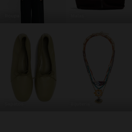
roupa
malas
sapatos
bijuteria