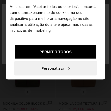
×
Ao clicar em "Aceitar todos os cookies", concorda
olá
com o armazenamento de cookies no seu
dispositivo para melhorar a navegação no site,
Está a aceder ao site a partir de Portugal. Deseja
analisar a utilização do site e ajudar nas nossas
navegar no nosso site United States?
iniciativas de marketing.
Não, Fique em
Sim, leve-me a United
PERMITIR TODOS
Portugal
States
Personalizar
+
+
MOCHILA COLOR BLOCK DE NYLON
MOCHILA COM TEXTURA E ABA
25,99 €
12,99 €
50%
23,99 €
12,99 €
46%