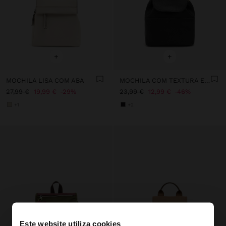
+
+
MOCHILA LISA COM ABA
MOCHILA COM TEXTURA E ABA
27,99 €
19,99 €
29%
23,99 €
12,99 €
46%
+1
+2
Este website utiliza cookies