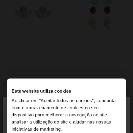
Este website utiliza cookies
×
Ao clicar em "Aceitar todos os cookies", concorda
olá
com o armazenamento de cookies no seu
dispositivo para melhorar a navegação no site,
Está a aceder ao site a partir de Portugal. Deseja
analisar a utilização do site e ajudar nas nossas
navegar no nosso site United States?
iniciativas de marketing.