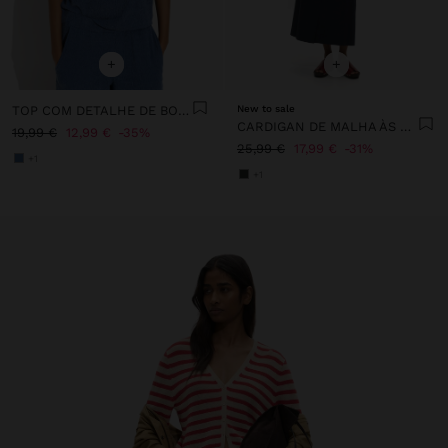
+
+
TOP COM DETALHE DE BOTÕES
New to sale
CARDIGAN DE MALHA ÀS RISCAS
19,99 €
12,99 €
35%
25,99 €
17,99 €
31%
+1
+1