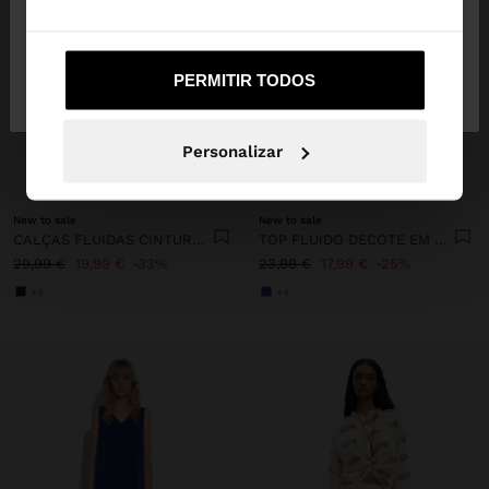
Não, Fique em
Sim, leve-me a United
PERMITIR TODOS
Portugal
States
Personalizar
+
+
New to sale
New to sale
CALÇAS FLUIDAS CINTURA ELÁSTICA
TOP FLUIDO DECOTE EM BICO
29,99 €
19,99 €
33%
23,99 €
17,99 €
25%
+4
+4