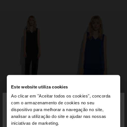
Este website utiliza cookies
×
Ao clicar em "Aceitar todos os cookies", concorda
olá
com o armazenamento de cookies no seu
dispositivo para melhorar a navegação no site,
Está a aceder ao site a partir de Portugal. Deseja
analisar a utilização do site e ajudar nas nossas
navegar no nosso site United States?
iniciativas de marketing.