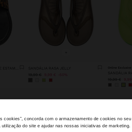
+
SANDÁLIAS RASAS DE PELE ESTAMPADO ANIMAL
SANDÁLIA RASA JELLY
Online Exclusive
SANDÁLIA R
19,99 €
9,99 €
50%
19,99 €
9,99
 os cookies", concorda com o armazenamento de cookies no seu 
 utilização do site e ajudar nas nossas iniciativas de marketing.
e a partir de Portugal. Deseja navegar no nosso site Unite