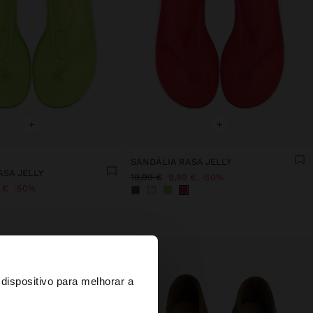
+
+
SANDÁLIA RASA JELLY
ASA JELLY
19,99 €
9,99 €
50%
 €
50%
×
dispositivo para melhorar a
d States?