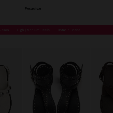
Pesquisar
Rasos
High | Medium Heels
Botas e Botins