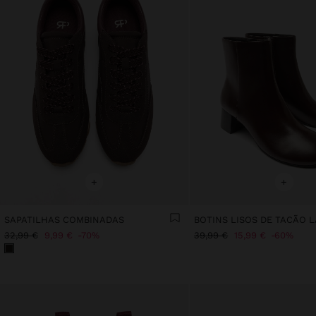
+
+
SAPATILHAS COMBINADAS
BOTINS LISOS DE TACÃO 
32,99 €
9,99 €
70%
39,99 €
15,99 €
60%