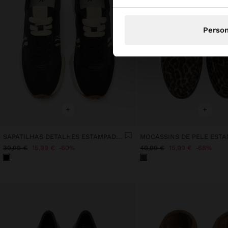
Person
+
+
SAPATILHAS DETALHES ESTAMPADO ANIMAL
39,99 €
15,99 €
60%
49,99 €
15,99 €
68%