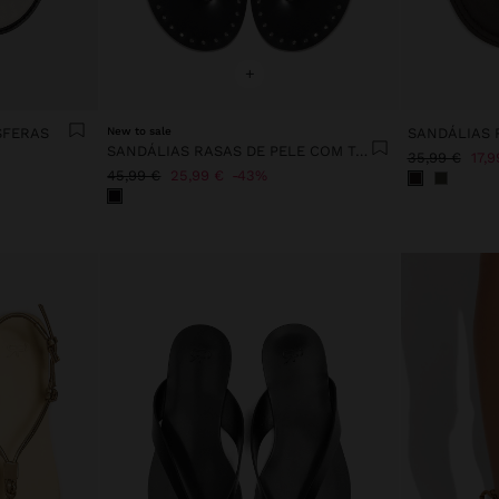
+
SFERAS
New to sale
SANDÁLIAS RASAS DE PELE COM TACHAS
35,99 €
17,9
45,99 €
25,99 €
43%