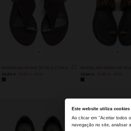
+
+
SANDÁLIAS RASAS DE PELE COM DETALHE METÁLICO E FIVELA
39,99 €
15,99 €
60%
39,99 €
15,99 €
60%
Este website utiliza cookies
olá
Ao clicar em "Aceitar todos
navegação no site, analisar a
Está a aceder ao sit