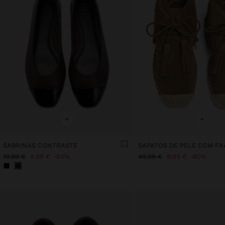
+
+
SABRINAS CONTRASTE
19,99 €
9,99 €
50%
49,99 €
9,99 €
80%