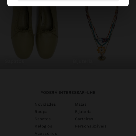
sapatos
bijuteria
PODERÁ INTERESSAR-LHE
Novidades
Malas
Roupa
Bijuteria
Sapatos
Carteiras
Relógios
Personalizáveis
Acessórios