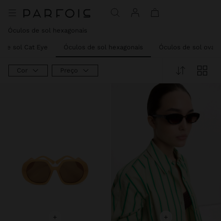
Óculos de sol hexagonais
 de sol Cat Eye
Óculos de sol hexagonais
Óculos de sol ovais
Cor
Preço
+
+