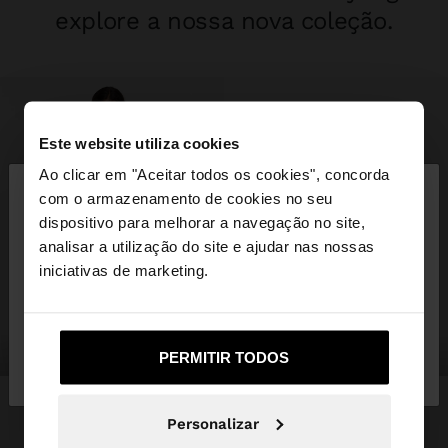
explore a nossa nova coleção.
Este website utiliza cookies
×
Ao clicar em "Aceitar todos os cookies", concorda
olá
com o armazenamento de cookies no seu
dispositivo para melhorar a navegação no site,
Está a aceder ao site a partir de Portugal. Deseja
analisar a utilização do site e ajudar nas nossas
navegar no nosso site United States?
iniciativas de marketing.
Não, Fique em
Sim, leve-me a United
roupa
malas
PERMITIR TODOS
Portugal
States
Personalizar