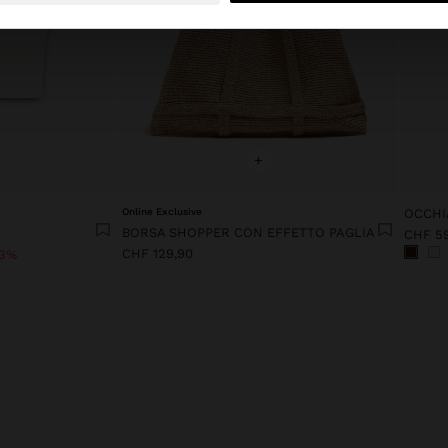
+
Online Exclusive
OCCHI
BORSA SHOPPER CON EFFETTO PAGLIA
CHF 5
CHF 129,90
3%