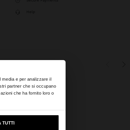
Secure Payments
Help
×
l media e per analizzare il
nostri partner che si occupano
azioni che ha fornito loro o
s?
ami su United States
 TUTTI