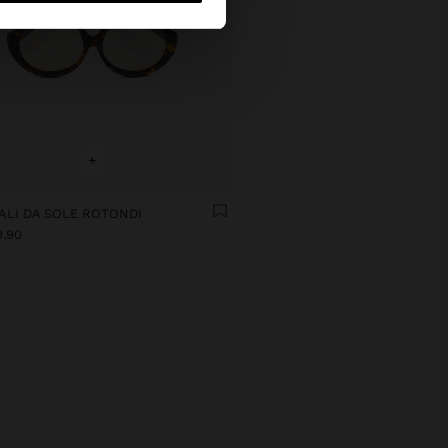
+
ALI DA SOLE ROTONDI
9,90