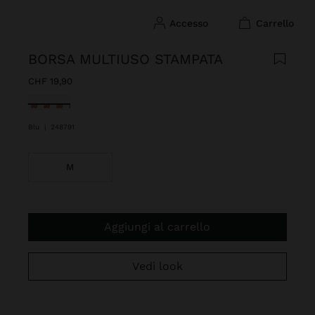
accesso
carrello
BORSA MULTIUSO STAMPATA
CHF 19,90
Selezionato
Blu
|
248791
M
Aggiungi al carrello
Vedi look