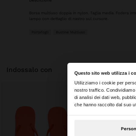
descrizione
Borsa multiuso doppia in nylon. Taglia media. Fodera int
lampo con dettaglio di nastro sul cursore.
Portafogli
Bustine Multiuso
indossalo con
Questo sito web utilizza i c
ciao
Utilizziamo i cookie per perso
nostro traffico. Condividiamo 
di analisi dei dati web, pubbl
Stai accedendo al si
che hanno raccolto dal suo uti
Person