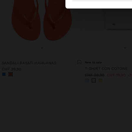
+
+
SANDALI RASATI HAVAIANAS
New to sale
T-SHIRT CON COTONE
CHF 39,90
CHF 29,90
CHF 19,90
3