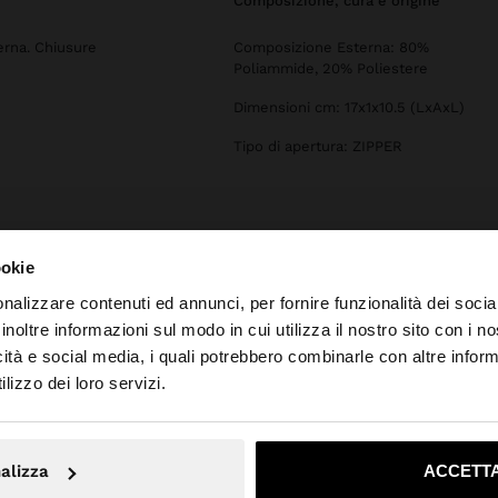
composizione, cura e origine
erna. Chiusure
Composizione Esterna: 80%
Poliammide, 20% Poliestere
Dimensioni cm: 17x1x10.5 (LxAxL)
Tipo di apertura: ZIPPER
ookie
nalizzare contenuti ed annunci, per fornire funzionalità dei socia
inoltre informazioni sul modo in cui utilizza il nostro sito con i 
icità e social media, i quali potrebbero combinarle con altre inform
to da Svizzera. Vuoi navigare sul nostro sito United State
lizzo dei loro servizi.
No, resta in Svizzera
Sì, port
alizza
ACCETTA