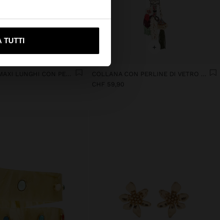
ami su United States
 TUTTI
+
+
ORECCHINI MAXI LUNGHI CON PERLINE
COLLANA CON PERLINE DI VETRO E CONCHIGLIE
CHF 59,90