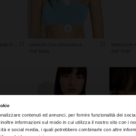
+
ORECCHINI MAXI CON FRANGE DI PERLINE
CHOKER CON CONCHIGLIA
ORECCHINI 
CHF 59,90
CHF 12,90
ookie
nalizzare contenuti ed annunci, per fornire funzionalità dei socia
inoltre informazioni sul modo in cui utilizza il nostro sito con i 
icità e social media, i quali potrebbero combinarle con altre inform
to da Svizzera. Vuoi navigare sul nostro sito United State