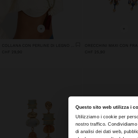
+
+
COLLANA CON PERLINE DI LEGNO CON NAPPINA E CONCHIGLIE
CHF 29,90
CHF 25,90
Questo sito web utilizza i c
ciao
Utilizziamo i cookie per perso
nostro traffico. Condividiamo 
di analisi dei dati web, pubbl
Stai accedendo al si