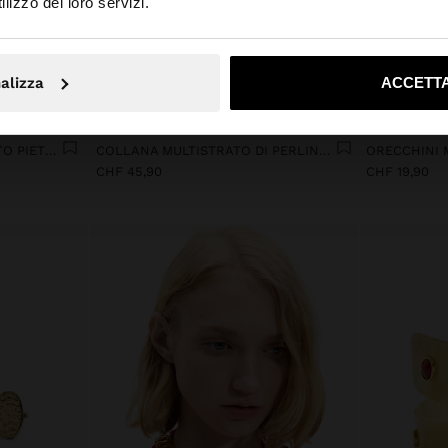
lizzo dei loro servizi.
No, resta in Svizzera
Sì, port
alizza
ACCETTA
+
SET DI ANELLI CON EFFETTO PIETRA
COLLANA MULTISTRATO DI PERLINE CON DETTAGLI DI PIETRE
CHF 45,90
CHF 19,90