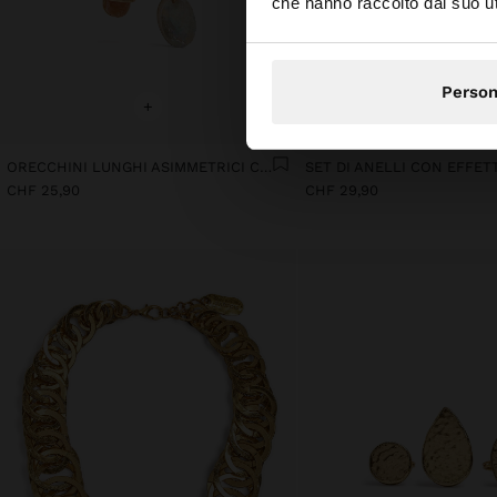
che hanno raccolto dal suo uti
Person
+
+
ORECCHINI LUNGHI ASIMMETRICI CON PIETRE E CONCHIGLIE
CHF 25,90
CHF 29,90