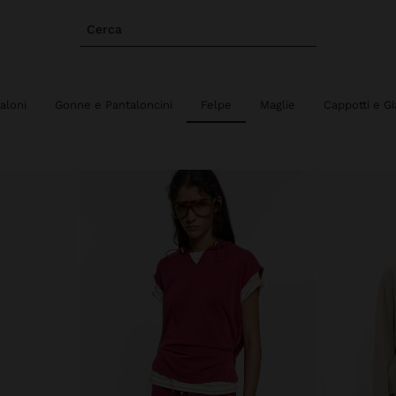
Cerca
aloni
Gonne e Pantaloncini
Felpe
Maglie
Cappotti e G