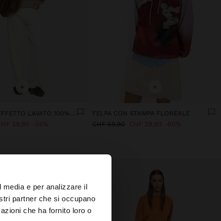
+
+
FELPA CON EFFETTO LAVATO 100% COTONE
FELPA CON STAMPA FLOREALE
HF 29,90
35%
CHF 59,90
CHF 29,90
50%
×
l media e per analizzare il
nostri partner che si occupano
azioni che ha fornito loro o
s?