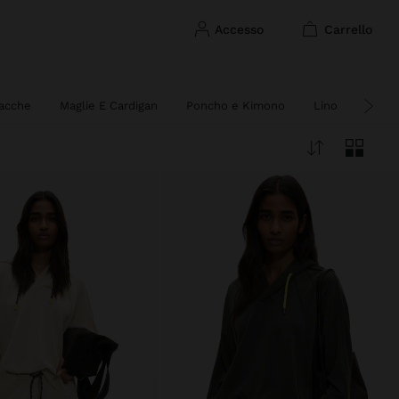
accesso
carrello
iacche
Maglie E Cardigan
Poncho e Kimono
Lino
Pelle