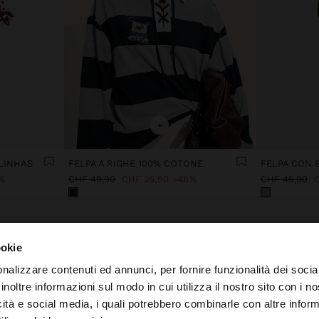
+
LINHAS
FELPA A RIGHE 100% COTONE
%
CHF 49,90
CHF 25,90
48%
CHF 45,90
C
ookie
nalizzare contenuti ed annunci, per fornire funzionalità dei socia
inoltre informazioni sul modo in cui utilizza il nostro sito con i 
icità e social media, i quali potrebbero combinarle con altre inform
to da Svizzera. Vuoi navigare sul nostro sito United State