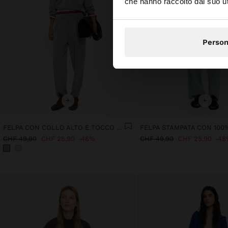
che hanno raccolto dal suo uti
Person
+
+
FELPA CON COLLO ALTO E TOCCO MORBIDO
CHF 49,90
CHF 25,90
48%
CHF 49,90
CHF 25,90
48