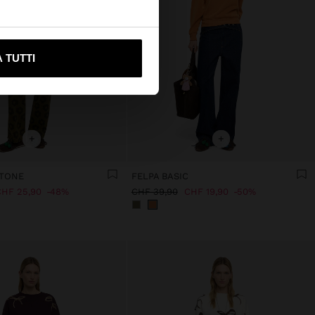
ami su United States
 TUTTI
+
+
OTONE
FELPA BASIC
HF 25,90
48%
CHF 39,90
CHF 19,90
50%