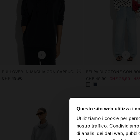
+
+
PULLOVER IN MAGLIA CON CAPPUCCIO TOCCO MORBIDO
FELPA DI COTONE CON BO
CHF 49,90
CHF 49,90
CHF 25,90
48
Questo sito web utilizza i c
ciao
Utilizziamo i cookie per perso
nostro traffico. Condividiamo 
di analisi dei dati web, pubbl
Stai accedendo al si