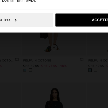
lizzo dei loro servizi.
No, resta in Svizzera
Sì, port
alizza
ACCETTA
+
FELPA STAMPATA CON 100% COTONE
FELPA IN COTONE
FELPA IN C
%
CHF 49,90
CHF 25,90
48%
CHF 49,90
C