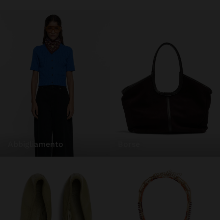
abbigliamento
borse