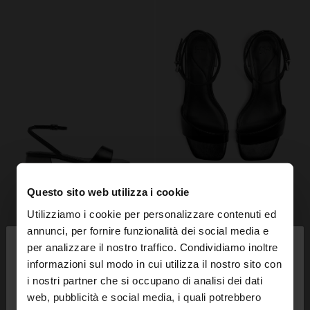
Questo sito web utilizza i cookie
Utilizziamo i cookie per personalizzare contenuti ed
×
annunci, per fornire funzionalità dei social media e
ciao
per analizzare il nostro traffico. Condividiamo inoltre
informazioni sul modo in cui utilizza il nostro sito con
i nostri partner che si occupano di analisi dei dati
Stai accedendo al sito da Svizzera. Vuoi navigare
web, pubblicità e social media, i quali potrebbero
sul nostro sito United States?