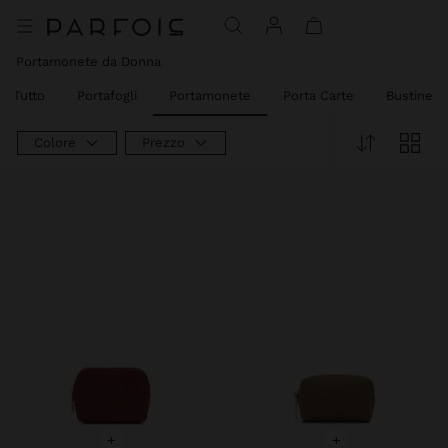
Prezzo Ridotto Da
A
Portamonete da Donna
di Tutto
Portafogli
Portamonete
Porta Carte
Bustine M
Colore
Prezzo
+
+