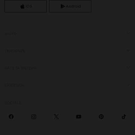
iOS
Android
AIUTO
TENDENZE
DATE DI RILIEVO
L'AZIENDA
SOCIALS