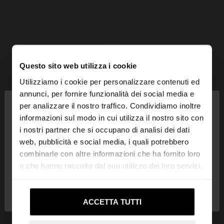
Questo sito web utilizza i cookie
Utilizziamo i cookie per personalizzare contenuti ed
×
annunci, per fornire funzionalità dei social media e
ciao
per analizzare il nostro traffico. Condividiamo inoltre
informazioni sul modo in cui utilizza il nostro sito con
i nostri partner che si occupano di analisi dei dati
Stai accedendo al sito da Svizzera. Vuoi navigare
web, pubblicità e social media, i quali potrebbero
sul nostro sito United States?
combinarle con altre informazioni che ha fornito loro
o che hanno raccolto dal suo utilizzo dei loro servizi.
No, resta in
Sì, portami su United
Svizzera
States
ACCETTA TUTTI