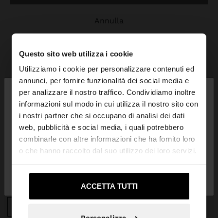
annulla
Questo sito web utilizza i cookie
Utilizziamo i cookie per personalizzare contenuti ed
×
annunci, per fornire funzionalità dei social media e
ciao
per analizzare il nostro traffico. Condividiamo inoltre
ISCRIVITI ALLA NOSTRA NEWSLETTER
informazioni sul modo in cui utilizza il nostro sito con
i nostri partner che si occupano di analisi dei dati
Stai accedendo al sito da Svizzera. Vuoi navigare
e ottieni il 10% di sconto
web, pubblicità e social media, i quali potrebbero
sul nostro sito United States?
combinarle con altre informazioni che ha fornito loro
o che hanno raccolto dal suo utilizzo dei loro servizi.
No, resta in
Sì, portami su United
Svizzera
States
APP DOWNLOAD
ACCETTA TUTTI
iOS
Android
Personalizza