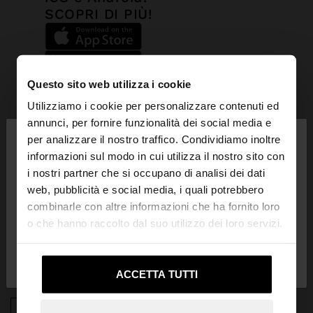
SCOPRI DI PIÙ!
Questo sito web utilizza i cookie
Utilizziamo i cookie per personalizzare contenuti ed
×
annunci, per fornire funzionalità dei social media e
ciao
per analizzare il nostro traffico. Condividiamo inoltre
ISCRIVITI ALLA NOSTRA NEWSLETTER
informazioni sul modo in cui utilizza il nostro sito con
i nostri partner che si occupano di analisi dei dati
Stai accedendo al sito da Svizzera. Vuoi navigare
e ottieni il 10% di sconto
web, pubblicità e social media, i quali potrebbero
sul nostro sito United States?
combinarle con altre informazioni che ha fornito loro
o che hanno raccolto dal suo utilizzo dei loro servizi.
No, resta in
Sì, portami su United
Svizzera
States
ACCETTA TUTTI
APP DOWNLOAD
iOS
Android