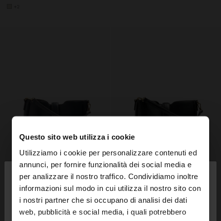
+2
Questo sito web utilizza i cookie
Utilizziamo i cookie per personalizzare contenuti ed
×
annunci, per fornire funzionalità dei social media e
ciao
per analizzare il nostro traffico. Condividiamo inoltre
informazioni sul modo in cui utilizza il nostro sito con
i nostri partner che si occupano di analisi dei dati
Stai accedendo al sito da Svizzera. Vuoi navigare
web, pubblicità e social media, i quali potrebbero
sul nostro sito United States?