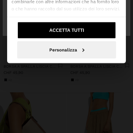
combinarle con altre informazioni che ha fornito loro
o che hanno raccolto dal suo utilizzo dei loro servizi.
No, resta in
Sì, portami su United
Svizzera
States
ACCETTA TUTTI
Personalizza
+
+
BORSA A SPALLA LISCIA CON TRACOLLA
BORSA A SPALLA LISCIA CON TRACOLLA
CHF 45,90
CHF 45,90
+2
+2