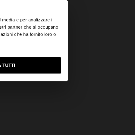
×
l media e per analizzare il
nostri partner che si occupano
azioni che ha fornito loro o
s?
ami su United States
 TUTTI