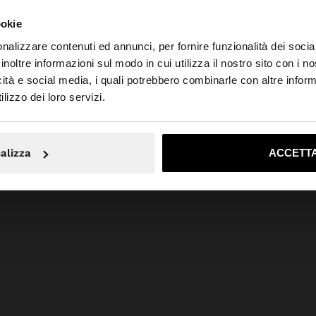
ookie
nalizzare contenuti ed annunci, per fornire funzionalità dei socia
inoltre informazioni sul modo in cui utilizza il nostro sito con i 
icità e social media, i quali potrebbero combinarle con altre inform
to da Svizzera. Vuoi navigare sul nostro sito United State
lizzo dei loro servizi.
No, resta in Svizzera
Sì, port
alizza
ACCETTA