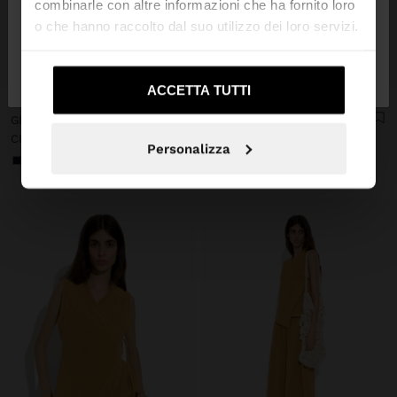
combinarle con altre informazioni che ha fornito loro
o che hanno raccolto dal suo utilizzo dei loro servizi.
No, resta in
Sì, portami su United
+
+
Svizzera
States
ACCETTA TUTTI
Online Exclusive
Online Exclusive
GILET LISCIO CON TRESPASSE
GONNA LISCIA CON VITA ELASTICA
CHF 45,90
CHF 49,90
Personalizza
+1
+1