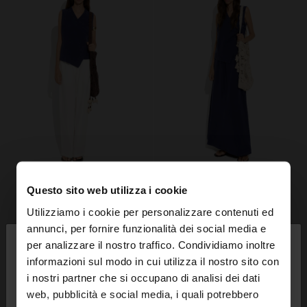
Questo sito web utilizza i cookie
Utilizziamo i cookie per personalizzare contenuti ed
×
annunci, per fornire funzionalità dei social media e
ciao
per analizzare il nostro traffico. Condividiamo inoltre
informazioni sul modo in cui utilizza il nostro sito con
i nostri partner che si occupano di analisi dei dati
Stai accedendo al sito da Svizzera. Vuoi navigare
web, pubblicità e social media, i quali potrebbero
sul nostro sito United States?