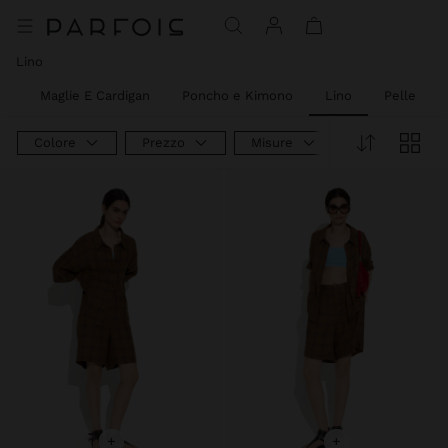
Prezzo Ridotto Da
A
Prezzo Ridotto Da
A
Prezzo Ridotto Da
A
Prezzo Ridotto Da
A
Lino
he
Maglie E Cardigan
Poncho e Kimono
Lino
Pelle
Colore
Prezzo
Misure
Online Exclus
+
+