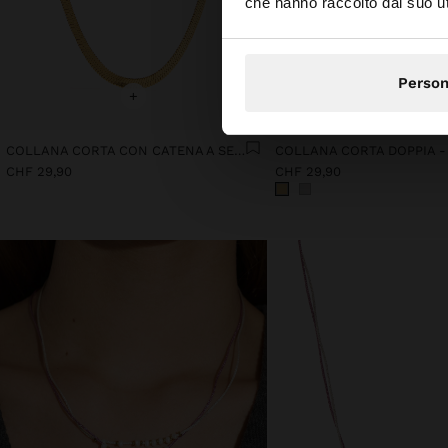
che hanno raccolto dal suo uti
Person
+
+
COLLANA CORTA CON CATENA A SERPENTE - ACCIAIO INOSSIDABILE
CHF 29,90
CHF 29,90