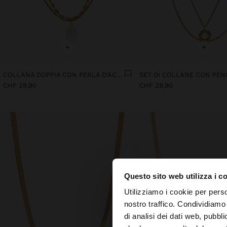
+
+
COLLANA DOPPIA CON PERLA D'ACQUA DOLCE - IN ACCIAIO INOSSIDABILE
CHF 29,90
CHF 29,90
Questo sito web utilizza i c
ciao
Utilizziamo i cookie per perso
nostro traffico. Condividiamo 
di analisi dei dati web, pubbl
Stai accedendo al si