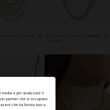
+
+
COLLANA MULTISTRATO CORTO BICOLOR - ACCIAIO INOSSIDABILE
COLLANA BICOLORE CON MINIPALLINE - ACCIAIO INOSSIDABILE
CHF 39,90
×
l media e per analizzare il
nostri partner che si occupano
azioni che ha fornito loro o
s?