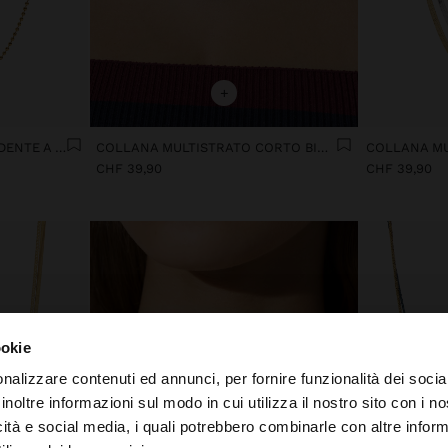
+
SET DI COLLANE CON PENDENTE A CERCHIO - ACCIAIO INOSSIDABILE
COLLANA MULTISTRATO CORTO BICOLOR - ACCIAIO INOSSIDABILE
CHF 39,90
CHF 39,90
ookie
nalizzare contenuti ed annunci, per fornire funzionalità dei socia
inoltre informazioni sul modo in cui utilizza il nostro sito con i 
icità e social media, i quali potrebbero combinarle con altre inform
to da Svizzera. Vuoi navigare sul nostro sito United State