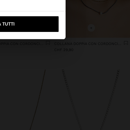
ami su United States
 TUTTI
+
+
COLLANA DOPPIA CON CORDONCINO E PERLA D'ACQUA DOLCE - ACCIAIO INOSSIDABILE
COLLANA DOPPIA CON CORDONCINO E PERLA D'ACQUA DOLCE - ACCIAIO INOSSIDABILE
CHF 29,90