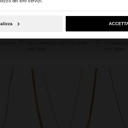
lizzo dei loro servizi.
No, resta in Svizzera
Sì, port
alizza
ACCETTA
+
COLLANA CORTA DOPPIA - ACCIAIO INOSSIDABILE
COLLANA BICOLORE CON CUORI - ACCIAIO INOSSIDABILE
CHF 29,90
CHF 29,90