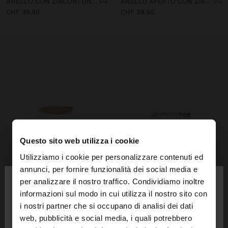
ANELLO CON ZIRCONI ONDULATI PLACCATO ORO 18 KT - ARGENTO 925
ANELLO APERTO CON ZIRCONI PLACCATO ORO 18 KT - ARGENTO 925
CHF 39,90
CHF 39,90
Questo sito web utilizza i cookie
Utilizziamo i cookie per personalizzare contenuti ed
×
annunci, per fornire funzionalità dei social media e
ciao
per analizzare il nostro traffico. Condividiamo inoltre
informazioni sul modo in cui utilizza il nostro sito con
i nostri partner che si occupano di analisi dei dati
Stai accedendo al sito da Svizzera. Vuoi navigare
web, pubblicità e social media, i quali potrebbero
sul nostro sito United States?