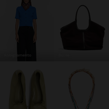
abbigliamento
borse