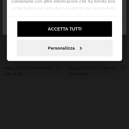
combinarle con altre informazioni che ha fornito loro
o che hanno raccolto dal suo utilizzo dei loro servizi.
No, resta in
Sì, portami su United
Svizzera
States
ACCETTA TUTTI
Personalizza
+
+
ANELLO CON ZIRCONE PLACCATO ORO 18 KT - ARGENTO 925
ANELLO SOTTILE CON ZIRCONI PLACCATO ARGENTO - ARGENTO 925
CHF 39,90
CHF 29,90